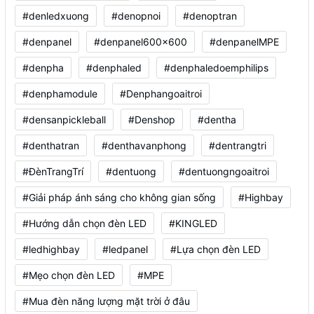
#denledxuong
#denopnoi
#denoptran
#denpanel
#denpanel600x600
#denpanelMPE
#denpha
#denphaled
#denphaledoemphilips
#denphamodule
#Denphangoaitroi
#densanpickleball
#Denshop
#dentha
#denthatran
#denthavanphong
#dentrangtri
#ĐènTrangTrí
#dentuong
#dentuongngoaitroi
#Giải pháp ánh sáng cho không gian sống
#Highbay
#Hướng dẫn chọn đèn LED
#KINGLED
#ledhighbay
#ledpanel
#Lựa chọn đèn LED
#Mẹo chọn đèn LED
#MPE
#Mua đèn năng lượng mặt trời ở đâu