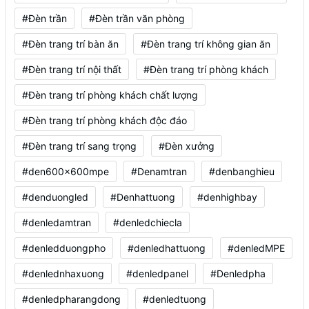
#Đèn trần
#Đèn trần văn phòng
#Đèn trang trí bàn ăn
#Đèn trang trí không gian ăn
#Đèn trang trí nội thất
#Đèn trang trí phòng khách
#Đèn trang trí phòng khách chất lượng
#Đèn trang trí phòng khách độc đáo
#Đèn trang trí sang trọng
#Đèn xưởng
#den600x600mpe
#Denamtran
#denbanghieu
#denduongled
#Denhattuong
#denhighbay
#denledamtran
#denledchiecla
#denledduongpho
#denledhattuong
#denledMPE
#denlednhaxuong
#denledpanel
#Denledpha
#denledpharangdong
#denledtuong