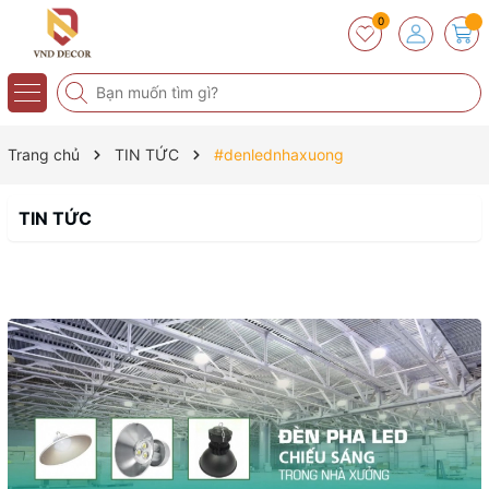
0
Trang chủ
TIN TỨC
#denlednhaxuong
TIN TỨC