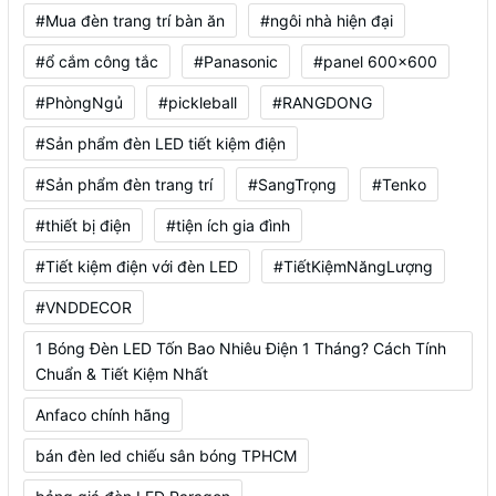
#Mua đèn trang trí bàn ăn
#ngôi nhà hiện đại
#ổ cắm công tắc
#Panasonic
#panel 600x600
#PhòngNgủ
#pickleball
#RANGDONG
#Sản phẩm đèn LED tiết kiệm điện
#Sản phẩm đèn trang trí
#SangTrọng
#Tenko
#thiết bị điện
#tiện ích gia đình
#Tiết kiệm điện với đèn LED
#TiếtKiệmNăngLượng
#VNDDECOR
1 Bóng Đèn LED Tốn Bao Nhiêu Điện 1 Tháng? Cách Tính
Chuẩn & Tiết Kiệm Nhất
Anfaco chính hãng
bán đèn led chiếu sân bóng TPHCM