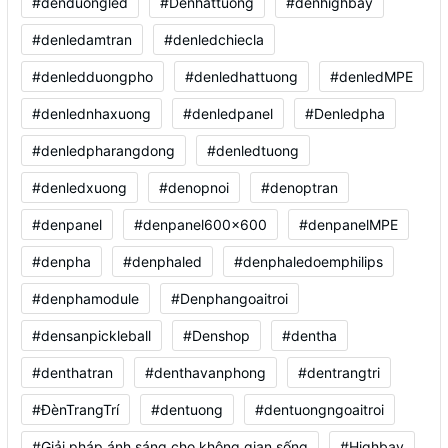
#denduongled
#Denhattuong
#denhighbay
#denledamtran
#denledchiecla
#denledduongpho
#denledhattuong
#denledMPE
#denlednhaxuong
#denledpanel
#Denledpha
#denledpharangdong
#denledtuong
#denledxuong
#denopnoi
#denoptran
#denpanel
#denpanel600x600
#denpanelMPE
#denpha
#denphaled
#denphaledoemphilips
#denphamodule
#Denphangoaitroi
#densanpickleball
#Denshop
#dentha
#denthatran
#denthavanphong
#dentrangtri
#ĐènTrangTrí
#dentuong
#dentuongngoaitroi
#Giải pháp ánh sáng cho không gian sống
#Highbay