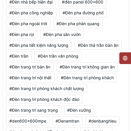
#Đèn nhà bếp hiện đại
#đèn panel 600x600
#Đèn pha công nghiệp
#Đèn pha đường phố
#Đèn pha ngoài trời
#Đèn pha phản quang
#Đèn pha rọi
#Đèn pha sân vườn
#Đèn pha tiết kiệm năng lượng
#Đèn thả trần bàn ăn
#Đèn trần
#Đèn trần văn phòng
#Đèn trang trí bàn ăn
#Đèn trang trí không gian ăn
#Đèn trang trí nội thất
#Đèn trang trí phòng khách
#Đèn trang trí phòng khách chất lượng
#Đèn trang trí phòng khách độc đáo
#Đèn trang trí sang trọng
#Đèn xưởng
#den600x600mpe
#Denamtran
#denbanghieu