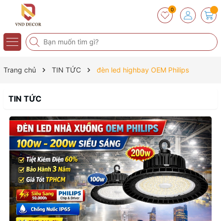
0
Trang chủ
TIN TỨC
đèn led highbay OEM Philips
TIN TỨC