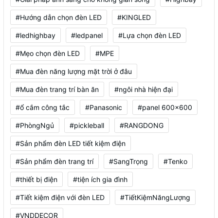
#Hướng dẫn chọn đèn LED
#KINGLED
#ledhighbay
#ledpanel
#Lựa chọn đèn LED
#Mẹo chọn đèn LED
#MPE
#Mua đèn năng lượng mặt trời ở đâu
#Mua đèn trang trí bàn ăn
#ngôi nhà hiện đại
#ổ cắm công tắc
#Panasonic
#panel 600x600
#PhòngNgủ
#pickleball
#RANGDONG
#Sản phẩm đèn LED tiết kiệm điện
#Sản phẩm đèn trang trí
#SangTrọng
#Tenko
#thiết bị điện
#tiện ích gia đình
#Tiết kiệm điện với đèn LED
#TiếtKiệmNăngLượng
#VNDDECOR