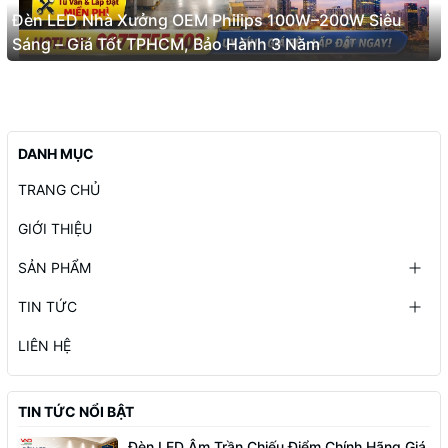
Đèn LED Nhà Xưởng OEM Philips 100W–200W Siêu
Sáng – Giá Tốt TPHCM, Bảo Hành 3 Năm
DANH MỤC
TRANG CHỦ
GIỚI THIỆU
SẢN PHẨM
TIN TỨC
LIÊN HỆ
TIN TỨC NỔI BẬT
Đèn LED Âm Trần Chiếu Điểm Chính Hãng Giá