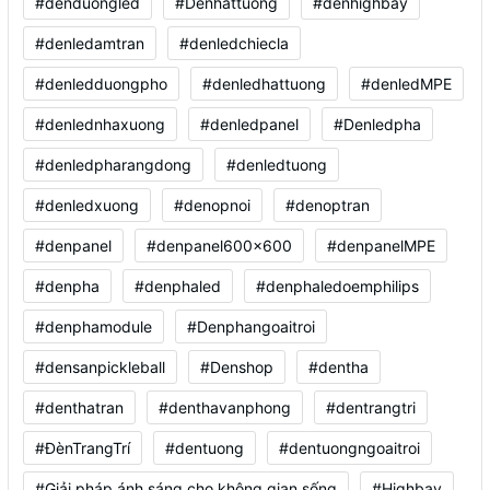
#denduongled
#Denhattuong
#denhighbay
#denledamtran
#denledchiecla
#denledduongpho
#denledhattuong
#denledMPE
#denlednhaxuong
#denledpanel
#Denledpha
#denledpharangdong
#denledtuong
#denledxuong
#denopnoi
#denoptran
#denpanel
#denpanel600x600
#denpanelMPE
#denpha
#denphaled
#denphaledoemphilips
#denphamodule
#Denphangoaitroi
#densanpickleball
#Denshop
#dentha
#denthatran
#denthavanphong
#dentrangtri
#ĐènTrangTrí
#dentuong
#dentuongngoaitroi
#Giải pháp ánh sáng cho không gian sống
#Highbay