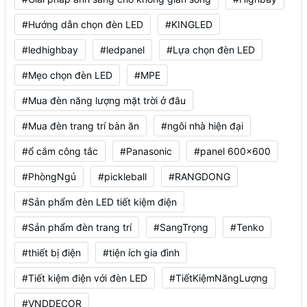
#Hướng dẫn chọn đèn LED
#KINGLED
#ledhighbay
#ledpanel
#Lựa chọn đèn LED
#Mẹo chọn đèn LED
#MPE
#Mua đèn năng lượng mặt trời ở đâu
#Mua đèn trang trí bàn ăn
#ngôi nhà hiện đại
#ổ cắm công tắc
#Panasonic
#panel 600x600
#PhòngNgủ
#pickleball
#RANGDONG
#Sản phẩm đèn LED tiết kiệm điện
#Sản phẩm đèn trang trí
#SangTrọng
#Tenko
#thiết bị điện
#tiện ích gia đình
#Tiết kiệm điện với đèn LED
#TiếtKiệmNăngLượng
#VNDDECOR