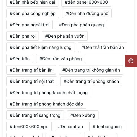
#Đèn nhà bếp hiện đại
#đèn panel 600x600
#Đèn pha công nghiệp
#Đèn pha đường phố
#Đèn pha ngoài trời
#Đèn pha phản quang
#Đèn pha rọi
#Đèn pha sân vườn
#Đèn pha tiết kiệm năng lượng
#Đèn thả trần bàn ăn
#Đèn trần
#Đèn trần văn phòng
#Đèn trang trí bàn ăn
#Đèn trang trí không gian ăn
#Đèn trang trí nội thất
#Đèn trang trí phòng khách
#Đèn trang trí phòng khách chất lượng
#Đèn trang trí phòng khách độc đáo
#Đèn trang trí sang trọng
#Đèn xưởng
#den600x600mpe
#Denamtran
#denbanghieu