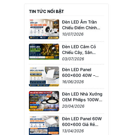
TIN TỨC NỔI BẬT
Đèn LED Âm Trần
Chiếu Điểm Chính
Hãng Giá Tốt | Tư
10/07/2026
Vấn & Báo Giá
Đèn LED Cắm Cỏ
Chiếu Cây, Sân
Vườn Giá Tốt –
03/07/2026
Chống Nước IP65,
Bảo Hành Chính
Đèn LED Panel
Hãng
600x600 40W –
60W – 80W Giá Sỉ &
16/06/2026
Lẻ Toàn Quốc
Đèn LED Nhà Xưởng
OEM Philips 100W–
200W Siêu Sáng –
20/04/2026
Giá Tốt TPHCM, Bảo
Hành 3 Năm
Đèn LED Panel 60W
600x600 Giá Rẻ
TPHCM – Sáng
13/04/2026