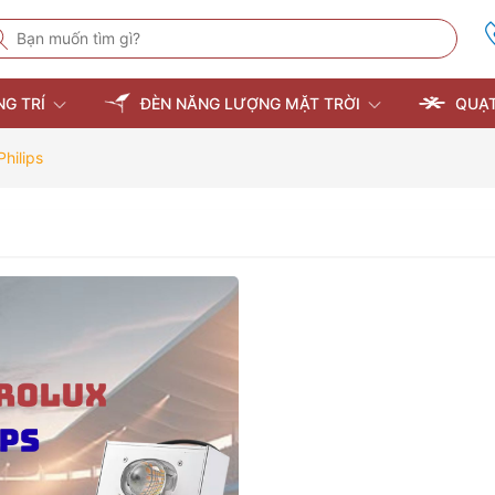
NG TRÍ
ĐÈN NĂNG LƯỢNG MẶT TRỜI
QUẠT
hilips