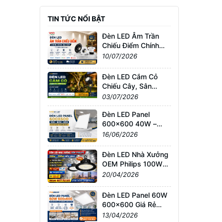
TIN TỨC NỔI BẬT
Đèn LED Âm Trần
Chiếu Điểm Chính
Hãng Giá Tốt | Tư
10/07/2026
Vấn & Báo Giá
Đèn LED Cắm Cỏ
Chiếu Cây, Sân
Vườn Giá Tốt –
03/07/2026
Chống Nước IP65,
Bảo Hành Chính
Đèn LED Panel
Hãng
600x600 40W –
60W – 80W Giá Sỉ &
16/06/2026
Lẻ Toàn Quốc
Đèn LED Nhà Xưởng
OEM Philips 100W–
200W Siêu Sáng –
20/04/2026
Giá Tốt TPHCM, Bảo
Hành 3 Năm
Đèn LED Panel 60W
600x600 Giá Rẻ
TPHCM – Sáng
13/04/2026