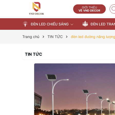
GIỚI THIỆU
VỀ VND DECOR
ĐÈN LED CHIẾU SÁNG
ĐÈN LED TRA
Trang chủ
TIN TỨC
đèn led đường năng lượng
TIN TỨC