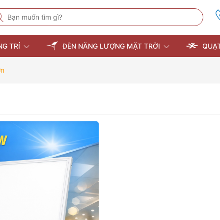
NG TRÍ
ĐÈN NĂNG LƯỢNG MẶT TRỜI
QUẠT
ớn