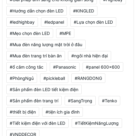
#Hướng dẫn chọn đèn LED
#KINGLED
#ledhighbay
#ledpanel
#Lựa chọn đèn LED
#Mẹo chọn đèn LED
#MPE
#Mua đèn năng lượng mặt trời ở đâu
#Mua đèn trang trí bàn ăn
#ngôi nhà hiện đại
#ổ cắm công tắc
#Panasonic
#panel 600x600
#PhòngNgủ
#pickleball
#RANGDONG
#Sản phẩm đèn LED tiết kiệm điện
#Sản phẩm đèn trang trí
#SangTrọng
#Tenko
#thiết bị điện
#tiện ích gia đình
#Tiết kiệm điện với đèn LED
#TiếtKiệmNăngLượng
#VNDDECOR