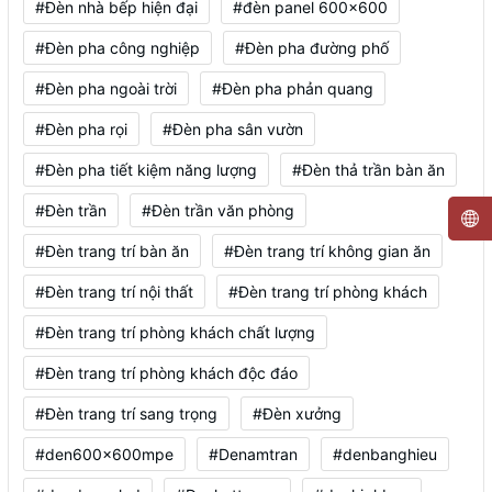
#Đèn nhà bếp hiện đại
#đèn panel 600x600
#Đèn pha công nghiệp
#Đèn pha đường phố
#Đèn pha ngoài trời
#Đèn pha phản quang
#Đèn pha rọi
#Đèn pha sân vườn
#Đèn pha tiết kiệm năng lượng
#Đèn thả trần bàn ăn
#Đèn trần
#Đèn trần văn phòng
#Đèn trang trí bàn ăn
#Đèn trang trí không gian ăn
#Đèn trang trí nội thất
#Đèn trang trí phòng khách
#Đèn trang trí phòng khách chất lượng
#Đèn trang trí phòng khách độc đáo
#Đèn trang trí sang trọng
#Đèn xưởng
#den600x600mpe
#Denamtran
#denbanghieu