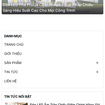
Đèn LED Pha Prolux OEM Philips – Giải Pháp Chiếu
Sáng Hiệu Suất Cao Cho Mọi Công Trình
DANH MỤC
TRANG CHỦ
GIỚI THIỆU
SẢN PHẨM
TIN TỨC
LIÊN HỆ
TIN TỨC NỔI BẬT
Đèn LED Âm Trần Chiếu Điểm Chính Hãng Giá