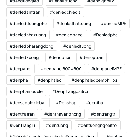
#denduongled
#Denhattuong
#denhighbay
#denledamtran
#denledchiecla
#denledduongpho
#denledhattuong
#denledMPE
#denlednhaxuong
#denledpanel
#Denledpha
#denledpharangdong
#denledtuong
#denledxuong
#denopnoi
#denoptran
#denpanel
#denpanel600x600
#denpanelMPE
#denpha
#denphaled
#denphaledoemphilips
#denphamodule
#Denphangoaitroi
#densanpickleball
#Denshop
#dentha
#denthatran
#denthavanphong
#dentrangtri
#ĐènTrangTrí
#dentuong
#dentuongngoaitroi
#Giải pháp ánh sáng cho không gian sống
#Highbay