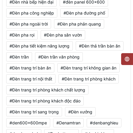
#Đèn nhà bếp hiện đại
#đèn panel 600x600
#Đèn pha công nghiệp
#Đèn pha đường phố
#Đèn pha ngoài trời
#Đèn pha phản quang
#Đèn pha rọi
#Đèn pha sân vườn
#Đèn pha tiết kiệm năng lượng
#Đèn thả trần bàn ăn
#Đèn trần
#Đèn trần văn phòng
#Đèn trang trí bàn ăn
#Đèn trang trí không gian ăn
#Đèn trang trí nội thất
#Đèn trang trí phòng khách
#Đèn trang trí phòng khách chất lượng
#Đèn trang trí phòng khách độc đáo
#Đèn trang trí sang trọng
#Đèn xưởng
#den600x600mpe
#Denamtran
#denbanghieu