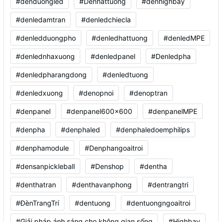
#denduongled
#Denhattuong
#denhighbay
#denledamtran
#denledchiecla
#denledduongpho
#denledhattuong
#denledMPE
#denlednhaxuong
#denledpanel
#Denledpha
#denledpharangdong
#denledtuong
#denledxuong
#denopnoi
#denoptran
#denpanel
#denpanel600x600
#denpanelMPE
#denpha
#denphaled
#denphaledoemphilips
#denphamodule
#Denphangoaitroi
#densanpickleball
#Denshop
#dentha
#denthatran
#denthavanphong
#dentrangtri
#ĐènTrangTrí
#dentuong
#dentuongngoaitroi
#Giải pháp ánh sáng cho không gian sống
#Highbay