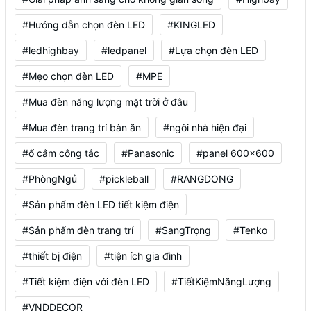
#Hướng dẫn chọn đèn LED
#KINGLED
#ledhighbay
#ledpanel
#Lựa chọn đèn LED
#Mẹo chọn đèn LED
#MPE
#Mua đèn năng lượng mặt trời ở đâu
#Mua đèn trang trí bàn ăn
#ngôi nhà hiện đại
#ổ cắm công tắc
#Panasonic
#panel 600x600
#PhòngNgủ
#pickleball
#RANGDONG
#Sản phẩm đèn LED tiết kiệm điện
#Sản phẩm đèn trang trí
#SangTrọng
#Tenko
#thiết bị điện
#tiện ích gia đình
#Tiết kiệm điện với đèn LED
#TiếtKiệmNăngLượng
#VNDDECOR