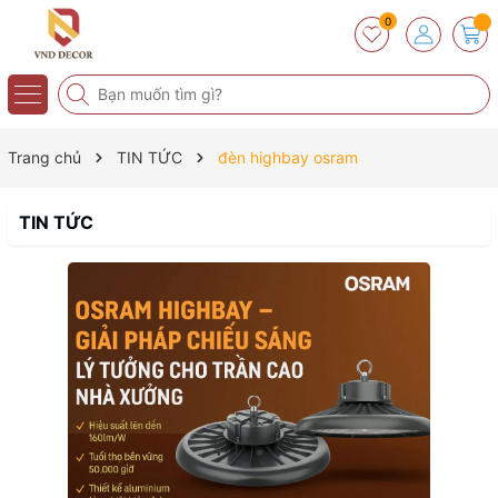
0
Trang chủ
TIN TỨC
đèn highbay osram
TIN TỨC