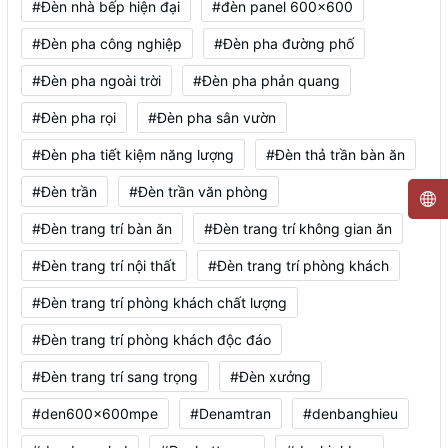
#Đèn nhà bếp hiện đại
#đèn panel 600x600
#Đèn pha công nghiệp
#Đèn pha đường phố
#Đèn pha ngoài trời
#Đèn pha phản quang
#Đèn pha rọi
#Đèn pha sân vườn
#Đèn pha tiết kiệm năng lượng
#Đèn thả trần bàn ăn
#Đèn trần
#Đèn trần văn phòng
#Đèn trang trí bàn ăn
#Đèn trang trí không gian ăn
#Đèn trang trí nội thất
#Đèn trang trí phòng khách
#Đèn trang trí phòng khách chất lượng
#Đèn trang trí phòng khách độc đáo
#Đèn trang trí sang trọng
#Đèn xưởng
#den600x600mpe
#Denamtran
#denbanghieu