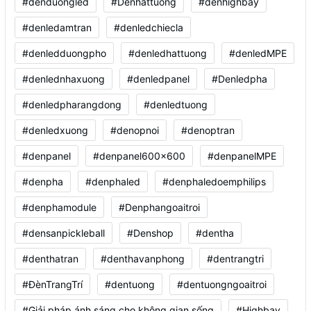
#denduongled
#Denhattuong
#denhighbay
#denledamtran
#denledchiecla
#denledduongpho
#denledhattuong
#denledMPE
#denlednhaxuong
#denledpanel
#Denledpha
#denledpharangdong
#denledtuong
#denledxuong
#denopnoi
#denoptran
#denpanel
#denpanel600x600
#denpanelMPE
#denpha
#denphaled
#denphaledoemphilips
#denphamodule
#Denphangoaitroi
#densanpickleball
#Denshop
#dentha
#denthatran
#denthavanphong
#dentrangtri
#ĐènTrangTrí
#dentuong
#dentuongngoaitroi
#Giải pháp ánh sáng cho không gian sống
#Highbay