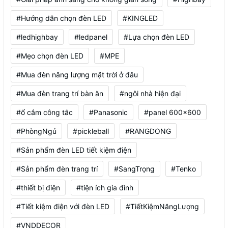
#Hướng dẫn chọn đèn LED
#KINGLED
#ledhighbay
#ledpanel
#Lựa chọn đèn LED
#Mẹo chọn đèn LED
#MPE
#Mua đèn năng lượng mặt trời ở đâu
#Mua đèn trang trí bàn ăn
#ngôi nhà hiện đại
#ổ cắm công tắc
#Panasonic
#panel 600x600
#PhòngNgủ
#pickleball
#RANGDONG
#Sản phẩm đèn LED tiết kiệm điện
#Sản phẩm đèn trang trí
#SangTrọng
#Tenko
#thiết bị điện
#tiện ích gia đình
#Tiết kiệm điện với đèn LED
#TiếtKiệmNăngLượng
#VNDDECOR