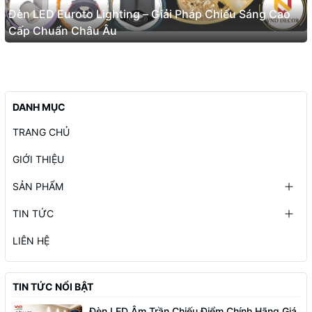
Đèn LED Euroto Lighting – Giải Pháp Chiếu Sáng Cao
Cấp Chuẩn Châu Âu
DANH MỤC
TRANG CHỦ
GIỚI THIỆU
SẢN PHẨM
TIN TỨC
LIÊN HỆ
TIN TỨC NỔI BẬT
Đèn LED Âm Trần Chiếu Điểm Chính Hãng Giá