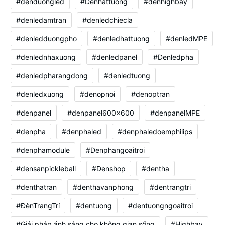
#denduongled
#Denhattuong
#denhighbay
#denledamtran
#denledchiecla
#denledduongpho
#denledhattuong
#denledMPE
#denlednhaxuong
#denledpanel
#Denledpha
#denledpharangdong
#denledtuong
#denledxuong
#denopnoi
#denoptran
#denpanel
#denpanel600x600
#denpanelMPE
#denpha
#denphaled
#denphaledoemphilips
#denphamodule
#Denphangoaitroi
#densanpickleball
#Denshop
#dentha
#denthatran
#denthavanphong
#dentrangtri
#ĐènTrangTrí
#dentuong
#dentuongngoaitroi
#Giải pháp ánh sáng cho không gian sống
#Highbay