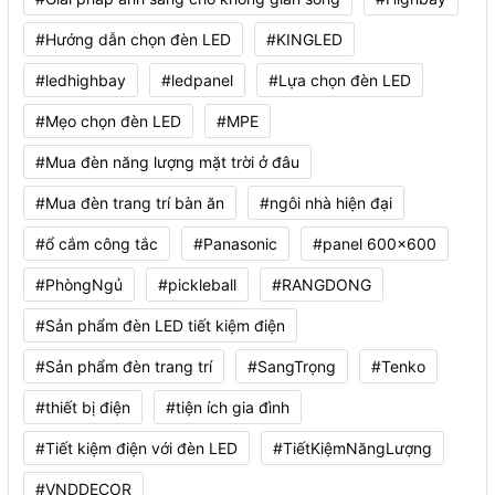
#Hướng dẫn chọn đèn LED
#KINGLED
#ledhighbay
#ledpanel
#Lựa chọn đèn LED
#Mẹo chọn đèn LED
#MPE
#Mua đèn năng lượng mặt trời ở đâu
#Mua đèn trang trí bàn ăn
#ngôi nhà hiện đại
#ổ cắm công tắc
#Panasonic
#panel 600x600
#PhòngNgủ
#pickleball
#RANGDONG
#Sản phẩm đèn LED tiết kiệm điện
#Sản phẩm đèn trang trí
#SangTrọng
#Tenko
#thiết bị điện
#tiện ích gia đình
#Tiết kiệm điện với đèn LED
#TiếtKiệmNăngLượng
#VNDDECOR