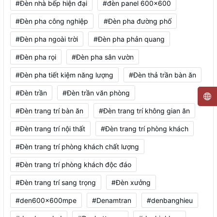
#Đèn nhà bếp hiện đại
#đèn panel 600x600
#Đèn pha công nghiệp
#Đèn pha đường phố
#Đèn pha ngoài trời
#Đèn pha phản quang
#Đèn pha rọi
#Đèn pha sân vườn
#Đèn pha tiết kiệm năng lượng
#Đèn thả trần bàn ăn
#Đèn trần
#Đèn trần văn phòng
#Đèn trang trí bàn ăn
#Đèn trang trí không gian ăn
#Đèn trang trí nội thất
#Đèn trang trí phòng khách
#Đèn trang trí phòng khách chất lượng
#Đèn trang trí phòng khách độc đáo
#Đèn trang trí sang trọng
#Đèn xưởng
#den600x600mpe
#Denamtran
#denbanghieu