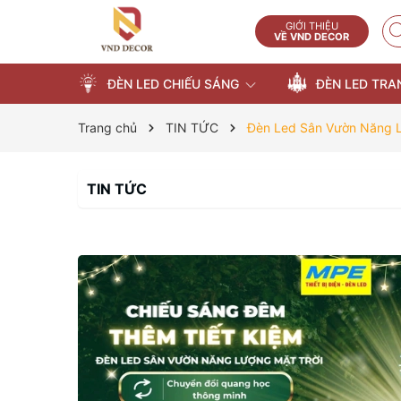
GIỚI THIỆU
VỀ VND DECOR
ĐÈN LED CHIẾU SÁNG
ĐÈN LED TRA
Trang chủ
TIN TỨC
Đèn Led Sân Vườn Năng L
TIN TỨC