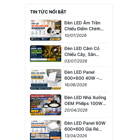
TIN TỨC NỔI BẬT
Đèn LED Âm Trần
Chiếu Điểm Chính
Hãng Giá Tốt | Tư
10/07/2026
Vấn & Báo Giá
Đèn LED Cắm Cỏ
Chiếu Cây, Sân
Vườn Giá Tốt –
03/07/2026
Chống Nước IP65,
Bảo Hành Chính
Đèn LED Panel
Hãng
600x600 40W –
60W – 80W Giá Sỉ &
16/06/2026
Lẻ Toàn Quốc
Đèn LED Nhà Xưởng
OEM Philips 100W–
200W Siêu Sáng –
20/04/2026
Giá Tốt TPHCM, Bảo
Hành 3 Năm
Đèn LED Panel 60W
600x600 Giá Rẻ
TPHCM – Sáng
13/04/2026