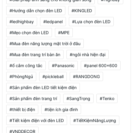
#Hướng dẫn chọn đèn LED
#KINGLED
#ledhighbay
#ledpanel
#Lựa chọn đèn LED
#Mẹo chọn đèn LED
#MPE
#Mua đèn năng lượng mặt trời ở đâu
#Mua đèn trang trí bàn ăn
#ngôi nhà hiện đại
#ổ cắm công tắc
#Panasonic
#panel 600x600
#PhòngNgủ
#pickleball
#RANGDONG
#Sản phẩm đèn LED tiết kiệm điện
#Sản phẩm đèn trang trí
#SangTrọng
#Tenko
#thiết bị điện
#tiện ích gia đình
#Tiết kiệm điện với đèn LED
#TiếtKiệmNăngLượng
#VNDDECOR