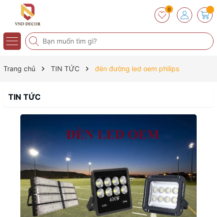
0
Trang chủ
TIN TỨC
đèn đường led oem philips
TIN TỨC