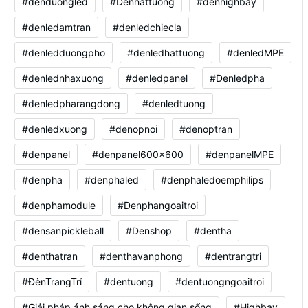
#denduongled
#Denhattuong
#denhighbay
#denledamtran
#denledchiecla
#denledduongpho
#denledhattuong
#denledMPE
#denlednhaxuong
#denledpanel
#Denledpha
#denledpharangdong
#denledtuong
#denledxuong
#denopnoi
#denoptran
#denpanel
#denpanel600x600
#denpanelMPE
#denpha
#denphaled
#denphaledoemphilips
#denphamodule
#Denphangoaitroi
#densanpickleball
#Denshop
#dentha
#denthatran
#denthavanphong
#dentrangtri
#ĐènTrangTrí
#dentuong
#dentuongngoaitroi
#Giải pháp ánh sáng cho không gian sống
#Highbay