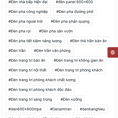
#Đèn nhà bếp hiện đại
#đèn panel 600x600
#Đèn pha công nghiệp
#Đèn pha đường phố
#Đèn pha ngoài trời
#Đèn pha phản quang
#Đèn pha rọi
#Đèn pha sân vườn
#Đèn pha tiết kiệm năng lượng
#Đèn thả trần bàn ăn
#Đèn trần
#Đèn trần văn phòng
#Đèn trang trí bàn ăn
#Đèn trang trí không gian ăn
#Đèn trang trí nội thất
#Đèn trang trí phòng khách
#Đèn trang trí phòng khách chất lượng
#Đèn trang trí phòng khách độc đáo
#Đèn trang trí sang trọng
#Đèn xưởng
#den600x600mpe
#Denamtran
#denbanghieu