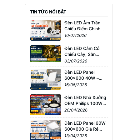
TIN TỨC NỔI BẬT
Đèn LED Âm Trần
Chiếu Điểm Chính
Hãng Giá Tốt | Tư
10/07/2026
Vấn & Báo Giá
Đèn LED Cắm Cỏ
Chiếu Cây, Sân
Vườn Giá Tốt –
03/07/2026
Chống Nước IP65,
Bảo Hành Chính
Đèn LED Panel
Hãng
600x600 40W –
60W – 80W Giá Sỉ &
16/06/2026
Lẻ Toàn Quốc
Đèn LED Nhà Xưởng
OEM Philips 100W–
200W Siêu Sáng –
20/04/2026
Giá Tốt TPHCM, Bảo
Hành 3 Năm
Đèn LED Panel 60W
600x600 Giá Rẻ
TPHCM – Sáng
13/04/2026