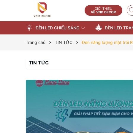
GIỚI THIỆU
VỀ VND DECOR
ĐÈN LED CHIẾU SÁNG
ĐÈN LED TRA
Trang chủ
TIN TỨC
Đèn năng lượng mặt trời 
TIN TỨC