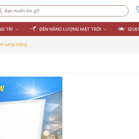
NG TRÍ
ĐÈN NĂNG LƯỢNG MẶT TRỜI
QUẠT
nh sáng trắng