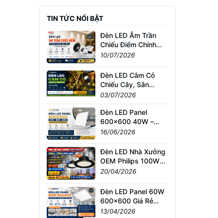
TIN TỨC NỔI BẬT
Đèn LED Âm Trần
Chiếu Điểm Chính
Hãng Giá Tốt | Tư
10/07/2026
Vấn & Báo Giá
Đèn LED Cắm Cỏ
Chiếu Cây, Sân
Vườn Giá Tốt –
03/07/2026
Chống Nước IP65,
Bảo Hành Chính
Đèn LED Panel
Hãng
600x600 40W –
60W – 80W Giá Sỉ &
16/06/2026
Lẻ Toàn Quốc
Đèn LED Nhà Xưởng
OEM Philips 100W–
200W Siêu Sáng –
20/04/2026
Giá Tốt TPHCM, Bảo
Hành 3 Năm
Đèn LED Panel 60W
600x600 Giá Rẻ
TPHCM – Sáng
13/04/2026