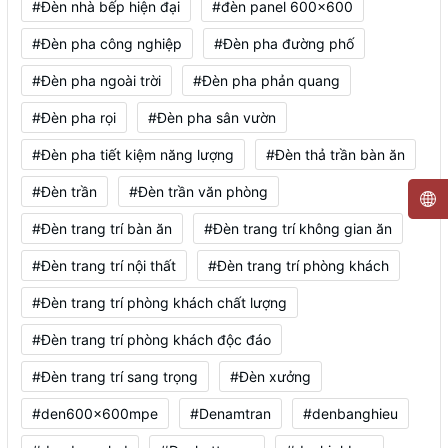
#Đèn nhà bếp hiện đại
#đèn panel 600x600
#Đèn pha công nghiệp
#Đèn pha đường phố
#Đèn pha ngoài trời
#Đèn pha phản quang
#Đèn pha rọi
#Đèn pha sân vườn
#Đèn pha tiết kiệm năng lượng
#Đèn thả trần bàn ăn
#Đèn trần
#Đèn trần văn phòng
#Đèn trang trí bàn ăn
#Đèn trang trí không gian ăn
#Đèn trang trí nội thất
#Đèn trang trí phòng khách
#Đèn trang trí phòng khách chất lượng
#Đèn trang trí phòng khách độc đáo
#Đèn trang trí sang trọng
#Đèn xưởng
#den600x600mpe
#Denamtran
#denbanghieu