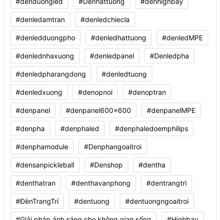
#denduongled
#Denhattuong
#denhighbay
#denledamtran
#denledchiecla
#denledduongpho
#denledhattuong
#denledMPE
#denlednhaxuong
#denledpanel
#Denledpha
#denledpharangdong
#denledtuong
#denledxuong
#denopnoi
#denoptran
#denpanel
#denpanel600x600
#denpanelMPE
#denpha
#denphaled
#denphaledoemphilips
#denphamodule
#Denphangoaitroi
#densanpickleball
#Denshop
#dentha
#denthatran
#denthavanphong
#dentrangtri
#ĐènTrangTrí
#dentuong
#dentuongngoaitroi
#Giải pháp ánh sáng cho không gian sống
#Highbay