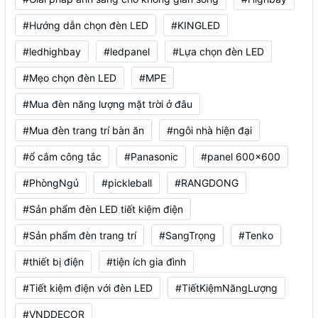
#Hướng dẫn chọn đèn LED
#KINGLED
#ledhighbay
#ledpanel
#Lựa chọn đèn LED
#Mẹo chọn đèn LED
#MPE
#Mua đèn năng lượng mặt trời ở đâu
#Mua đèn trang trí bàn ăn
#ngôi nhà hiện đại
#ổ cắm công tắc
#Panasonic
#panel 600x600
#PhòngNgủ
#pickleball
#RANGDONG
#Sản phẩm đèn LED tiết kiệm điện
#Sản phẩm đèn trang trí
#SangTrọng
#Tenko
#thiết bị điện
#tiện ích gia đình
#Tiết kiệm điện với đèn LED
#TiếtKiệmNăngLượng
#VNDDECOR