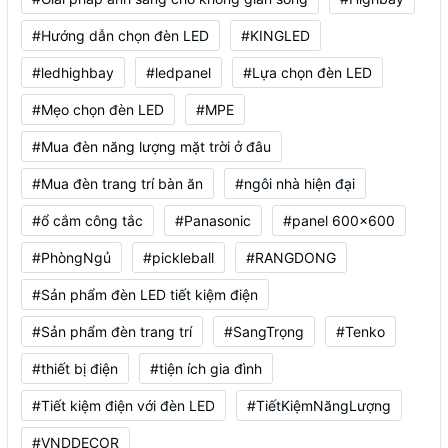
#Hướng dẫn chọn đèn LED
#KINGLED
#ledhighbay
#ledpanel
#Lựa chọn đèn LED
#Mẹo chọn đèn LED
#MPE
#Mua đèn năng lượng mặt trời ở đâu
#Mua đèn trang trí bàn ăn
#ngôi nhà hiện đại
#ổ cắm công tắc
#Panasonic
#panel 600x600
#PhòngNgủ
#pickleball
#RANGDONG
#Sản phẩm đèn LED tiết kiệm điện
#Sản phẩm đèn trang trí
#SangTrọng
#Tenko
#thiết bị điện
#tiện ích gia đình
#Tiết kiệm điện với đèn LED
#TiếtKiệmNăngLượng
#VNDDECOR