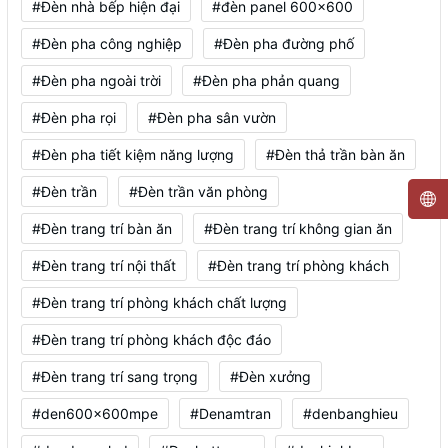
#Đèn nhà bếp hiện đại
#đèn panel 600x600
#Đèn pha công nghiệp
#Đèn pha đường phố
#Đèn pha ngoài trời
#Đèn pha phản quang
#Đèn pha rọi
#Đèn pha sân vườn
#Đèn pha tiết kiệm năng lượng
#Đèn thả trần bàn ăn
#Đèn trần
#Đèn trần văn phòng
#Đèn trang trí bàn ăn
#Đèn trang trí không gian ăn
#Đèn trang trí nội thất
#Đèn trang trí phòng khách
#Đèn trang trí phòng khách chất lượng
#Đèn trang trí phòng khách độc đáo
#Đèn trang trí sang trọng
#Đèn xưởng
#den600x600mpe
#Denamtran
#denbanghieu