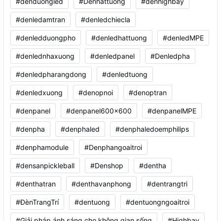
#denduongled
#Denhattuong
#denhighbay
#denledamtran
#denledchiecla
#denledduongpho
#denledhattuong
#denledMPE
#denlednhaxuong
#denledpanel
#Denledpha
#denledpharangdong
#denledtuong
#denledxuong
#denopnoi
#denoptran
#denpanel
#denpanel600x600
#denpanelMPE
#denpha
#denphaled
#denphaledoemphilips
#denphamodule
#Denphangoaitroi
#densanpickleball
#Denshop
#dentha
#denthatran
#denthavanphong
#dentrangtri
#ĐènTrangTrí
#dentuong
#dentuongngoaitroi
#Giải pháp ánh sáng cho không gian sống
#Highbay