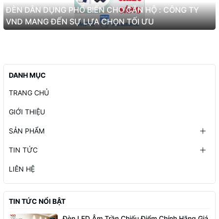
ĐÈN DÂN DỤNG PHỔ BIẾN CHO CĂN HỘ : CÔNG TY
VND MANG ĐẾN SỰ LỰA CHỌN TỐI ƯU
DANH MỤC
TRANG CHỦ
GIỚI THIỆU
SẢN PHẨM
TIN TỨC
LIÊN HỆ
TIN TỨC NỔI BẬT
Đèn LED Âm Trần Chiếu Điểm Chính Hãng Giá