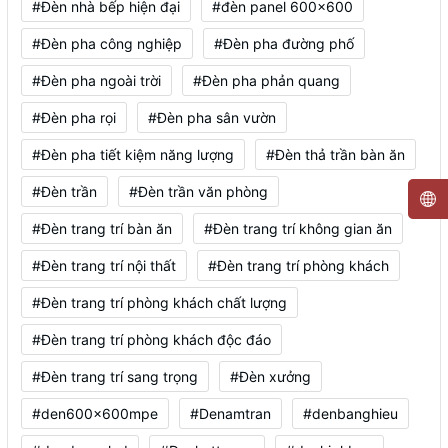
#Đèn nhà bếp hiện đại
#đèn panel 600x600
#Đèn pha công nghiệp
#Đèn pha đường phố
#Đèn pha ngoài trời
#Đèn pha phản quang
#Đèn pha rọi
#Đèn pha sân vườn
#Đèn pha tiết kiệm năng lượng
#Đèn thả trần bàn ăn
#Đèn trần
#Đèn trần văn phòng
#Đèn trang trí bàn ăn
#Đèn trang trí không gian ăn
#Đèn trang trí nội thất
#Đèn trang trí phòng khách
#Đèn trang trí phòng khách chất lượng
#Đèn trang trí phòng khách độc đáo
#Đèn trang trí sang trọng
#Đèn xưởng
#den600x600mpe
#Denamtran
#denbanghieu