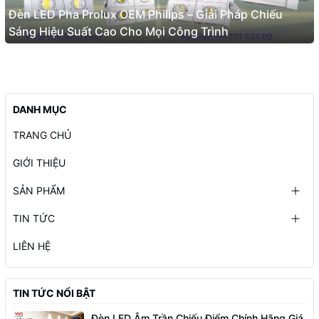
Đèn LED Pha Prolux OEM Philips – Giải Pháp Chiếu
Sáng Hiệu Suất Cao Cho Mọi Công Trình
DANH MỤC
TRANG CHỦ
GIỚI THIỆU
SẢN PHẨM
TIN TỨC
LIÊN HỆ
TIN TỨC NỔI BẬT
Đèn LED Âm Trần Chiếu Điểm Chính Hãng Giá