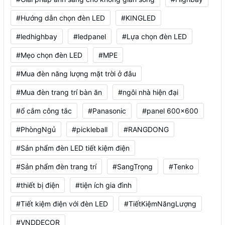
#Hướng dẫn chọn đèn LED
#KINGLED
#ledhighbay
#ledpanel
#Lựa chọn đèn LED
#Mẹo chọn đèn LED
#MPE
#Mua đèn năng lượng mặt trời ở đâu
#Mua đèn trang trí bàn ăn
#ngôi nhà hiện đại
#ổ cắm công tắc
#Panasonic
#panel 600x600
#PhòngNgủ
#pickleball
#RANGDONG
#Sản phẩm đèn LED tiết kiệm điện
#Sản phẩm đèn trang trí
#SangTrọng
#Tenko
#thiết bị điện
#tiện ích gia đình
#Tiết kiệm điện với đèn LED
#TiếtKiệmNăngLượng
#VNDDECOR