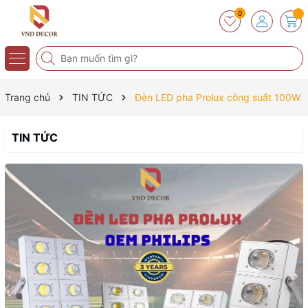
0
Trang chủ
TIN TỨC
Đèn LED pha Prolux công suất 100W
TIN TỨC