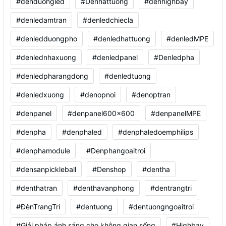
#denduongled
#Denhattuong
#denhighbay
#denledamtran
#denledchiecla
#denledduongpho
#denledhattuong
#denledMPE
#denlednhaxuong
#denledpanel
#Denledpha
#denledpharangdong
#denledtuong
#denledxuong
#denopnoi
#denoptran
#denpanel
#denpanel600x600
#denpanelMPE
#denpha
#denphaled
#denphaledoemphilips
#denphamodule
#Denphangoaitroi
#densanpickleball
#Denshop
#dentha
#denthatran
#denthavanphong
#dentrangtri
#ĐènTrangTrí
#dentuong
#dentuongngoaitroi
#Giải pháp ánh sáng cho không gian sống
#Highbay