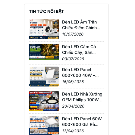
TIN TỨC NỔI BẬT
Đèn LED Âm Trần
Chiếu Điểm Chính
Hãng Giá Tốt | Tư
10/07/2026
Vấn & Báo Giá
Đèn LED Cắm Cỏ
Chiếu Cây, Sân
Vườn Giá Tốt –
03/07/2026
Chống Nước IP65,
Bảo Hành Chính
Đèn LED Panel
Hãng
600x600 40W –
60W – 80W Giá Sỉ &
16/06/2026
Lẻ Toàn Quốc
Đèn LED Nhà Xưởng
OEM Philips 100W–
200W Siêu Sáng –
20/04/2026
Giá Tốt TPHCM, Bảo
Hành 3 Năm
Đèn LED Panel 60W
600x600 Giá Rẻ
TPHCM – Sáng
13/04/2026