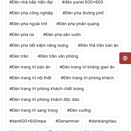
#Đèn nhà bếp hiện đại
#đèn panel 600x600
#Đèn pha công nghiệp
#Đèn pha đường phố
#Đèn pha ngoài trời
#Đèn pha phản quang
#Đèn pha rọi
#Đèn pha sân vườn
#Đèn pha tiết kiệm năng lượng
#Đèn thả trần bàn ăn
#Đèn trần
#Đèn trần văn phòng
#Đèn trang trí bàn ăn
#Đèn trang trí không gian ăn
#Đèn trang trí nội thất
#Đèn trang trí phòng khách
#Đèn trang trí phòng khách chất lượng
#Đèn trang trí phòng khách độc đáo
#Đèn trang trí sang trọng
#Đèn xưởng
#den600x600mpe
#Denamtran
#denbanghieu