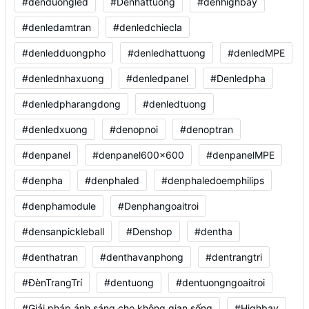
#denduongled
#Denhattuong
#denhighbay
#denledamtran
#denledchiecla
#denledduongpho
#denledhattuong
#denledMPE
#denlednhaxuong
#denledpanel
#Denledpha
#denledpharangdong
#denledtuong
#denledxuong
#denopnoi
#denoptran
#denpanel
#denpanel600x600
#denpanelMPE
#denpha
#denphaled
#denphaledoemphilips
#denphamodule
#Denphangoaitroi
#densanpickleball
#Denshop
#dentha
#denthatran
#denthavanphong
#dentrangtri
#ĐènTrangTrí
#dentuong
#dentuongngoaitroi
#Giải pháp ánh sáng cho không gian sống
#Highbay