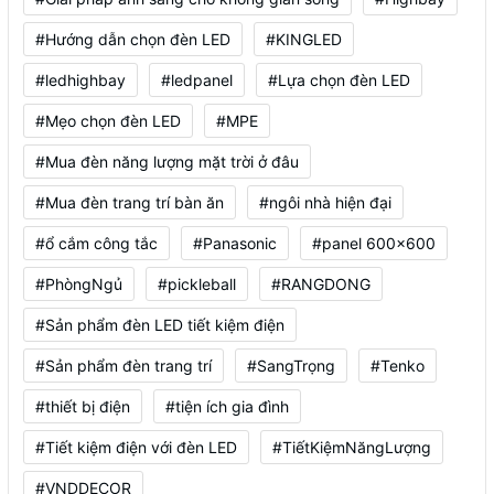
#Hướng dẫn chọn đèn LED
#KINGLED
#ledhighbay
#ledpanel
#Lựa chọn đèn LED
#Mẹo chọn đèn LED
#MPE
#Mua đèn năng lượng mặt trời ở đâu
#Mua đèn trang trí bàn ăn
#ngôi nhà hiện đại
#ổ cắm công tắc
#Panasonic
#panel 600x600
#PhòngNgủ
#pickleball
#RANGDONG
#Sản phẩm đèn LED tiết kiệm điện
#Sản phẩm đèn trang trí
#SangTrọng
#Tenko
#thiết bị điện
#tiện ích gia đình
#Tiết kiệm điện với đèn LED
#TiếtKiệmNăngLượng
#VNDDECOR