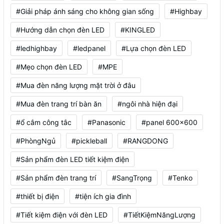
#Giải pháp ánh sáng cho không gian sống
#Highbay
#Hướng dẫn chọn đèn LED
#KINGLED
#ledhighbay
#ledpanel
#Lựa chọn đèn LED
#Mẹo chọn đèn LED
#MPE
#Mua đèn năng lượng mặt trời ở đâu
#Mua đèn trang trí bàn ăn
#ngôi nhà hiện đại
#ổ cắm công tắc
#Panasonic
#panel 600x600
#PhòngNgủ
#pickleball
#RANGDONG
#Sản phẩm đèn LED tiết kiệm điện
#Sản phẩm đèn trang trí
#SangTrọng
#Tenko
#thiết bị điện
#tiện ích gia đình
#Tiết kiệm điện với đèn LED
#TiếtKiệmNăngLượng