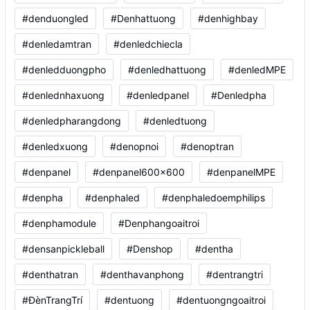
#denduongled
#Denhattuong
#denhighbay
#denledamtran
#denledchiecla
#denledduongpho
#denledhattuong
#denledMPE
#denlednhaxuong
#denledpanel
#Denledpha
#denledpharangdong
#denledtuong
#denledxuong
#denopnoi
#denoptran
#denpanel
#denpanel600x600
#denpanelMPE
#denpha
#denphaled
#denphaledoemphilips
#denphamodule
#Denphangoaitroi
#densanpickleball
#Denshop
#dentha
#denthatran
#denthavanphong
#dentrangtri
#ĐènTrangTrí
#dentuong
#dentuongngoaitroi