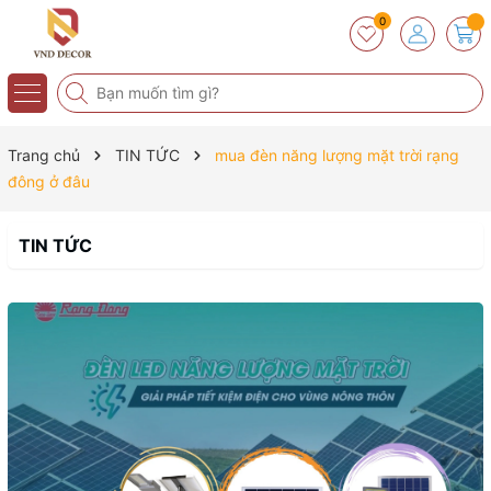
0
Trang chủ
TIN TỨC
mua đèn năng lượng mặt trời rạng
đông ở đâu
TIN TỨC