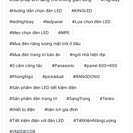
#Hướng dẫn chọn đèn LED
#KINGLED
#ledhighbay
#ledpanel
#Lựa chọn đèn LED
#Mẹo chọn đèn LED
#MPE
#Mua đèn năng lượng mặt trời ở đâu
#Mua đèn trang trí bàn ăn
#ngôi nhà hiện đại
#ổ cắm công tắc
#Panasonic
#panel 600x600
#PhòngNgủ
#pickleball
#RANGDONG
#Sản phẩm đèn LED tiết kiệm điện
#Sản phẩm đèn trang trí
#SangTrọng
#Tenko
#thiết bị điện
#tiện ích gia đình
#Tiết kiệm điện với đèn LED
#TiếtKiệmNăngLượng
#VNDDECOR