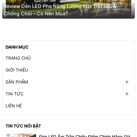
Review Đèn LED Pha Năng Lượng Mặt Trời 500W
Chống Chói – Có Nên Mua?
DANH MỤC
TRANG CHỦ
GIỚI THIỆU
SẢN PHẨM
TIN TỨC
LIÊN HỆ
TIN TỨC NỔI BẬT
Đèn LED Âm Trần Chiếu Điểm Chính Hãng Giá