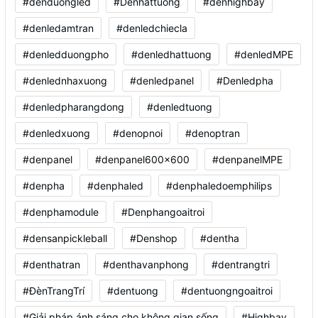
#denduongled
#Denhattuong
#denhighbay
#denledamtran
#denledchiecla
#denledduongpho
#denledhattuong
#denledMPE
#denlednhaxuong
#denledpanel
#Denledpha
#denledpharangdong
#denledtuong
#denledxuong
#denopnoi
#denoptran
#denpanel
#denpanel600x600
#denpanelMPE
#denpha
#denphaled
#denphaledoemphilips
#denphamodule
#Denphangoaitroi
#densanpickleball
#Denshop
#dentha
#denthatran
#denthavanphong
#dentrangtri
#ĐènTrangTrí
#dentuong
#dentuongngoaitroi
#Giải pháp ánh sáng cho không gian sống
#Highbay