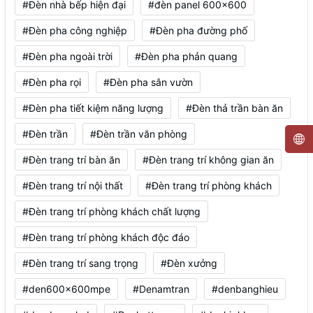
#Đèn nhà bếp hiện đại
#đèn panel 600x600
#Đèn pha công nghiệp
#Đèn pha đường phố
#Đèn pha ngoài trời
#Đèn pha phản quang
#Đèn pha rọi
#Đèn pha sân vườn
#Đèn pha tiết kiệm năng lượng
#Đèn thả trần bàn ăn
#Đèn trần
#Đèn trần văn phòng
#Đèn trang trí bàn ăn
#Đèn trang trí không gian ăn
#Đèn trang trí nội thất
#Đèn trang trí phòng khách
#Đèn trang trí phòng khách chất lượng
#Đèn trang trí phòng khách độc đáo
#Đèn trang trí sang trọng
#Đèn xưởng
#den600x600mpe
#Denamtran
#denbanghieu