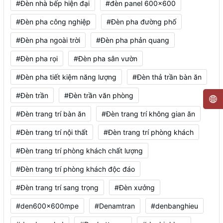
#Đèn nhà bếp hiện đại
#đèn panel 600x600
#Đèn pha công nghiệp
#Đèn pha đường phố
#Đèn pha ngoài trời
#Đèn pha phản quang
#Đèn pha rọi
#Đèn pha sân vườn
#Đèn pha tiết kiệm năng lượng
#Đèn thả trần bàn ăn
#Đèn trần
#Đèn trần văn phòng
#Đèn trang trí bàn ăn
#Đèn trang trí không gian ăn
#Đèn trang trí nội thất
#Đèn trang trí phòng khách
#Đèn trang trí phòng khách chất lượng
#Đèn trang trí phòng khách độc đáo
#Đèn trang trí sang trọng
#Đèn xưởng
#den600x600mpe
#Denamtran
#denbanghieu