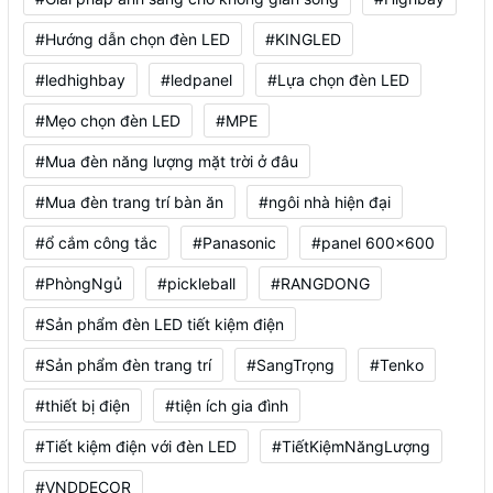
#Hướng dẫn chọn đèn LED
#KINGLED
#ledhighbay
#ledpanel
#Lựa chọn đèn LED
#Mẹo chọn đèn LED
#MPE
#Mua đèn năng lượng mặt trời ở đâu
#Mua đèn trang trí bàn ăn
#ngôi nhà hiện đại
#ổ cắm công tắc
#Panasonic
#panel 600x600
#PhòngNgủ
#pickleball
#RANGDONG
#Sản phẩm đèn LED tiết kiệm điện
#Sản phẩm đèn trang trí
#SangTrọng
#Tenko
#thiết bị điện
#tiện ích gia đình
#Tiết kiệm điện với đèn LED
#TiếtKiệmNăngLượng
#VNDDECOR