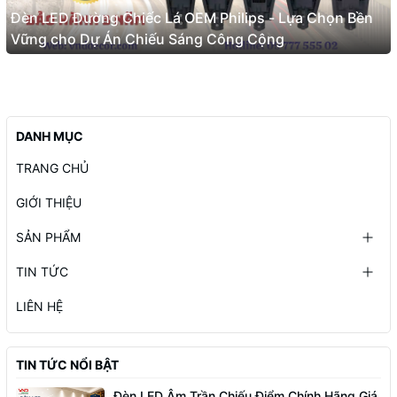
Đèn LED Đường Chiếc Lá OEM Philips - Lựa Chọn Bền
Vững cho Dự Án Chiếu Sáng Công Cộng
DANH MỤC
TRANG CHỦ
GIỚI THIỆU
SẢN PHẨM
TIN TỨC
LIÊN HỆ
TIN TỨC NỔI BẬT
Đèn LED Âm Trần Chiếu Điểm Chính Hãng Giá