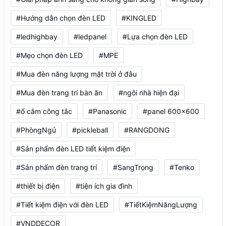
#Hướng dẫn chọn đèn LED
#KINGLED
#ledhighbay
#ledpanel
#Lựa chọn đèn LED
#Mẹo chọn đèn LED
#MPE
#Mua đèn năng lượng mặt trời ở đâu
#Mua đèn trang trí bàn ăn
#ngôi nhà hiện đại
#ổ cắm công tắc
#Panasonic
#panel 600x600
#PhòngNgủ
#pickleball
#RANGDONG
#Sản phẩm đèn LED tiết kiệm điện
#Sản phẩm đèn trang trí
#SangTrọng
#Tenko
#thiết bị điện
#tiện ích gia đình
#Tiết kiệm điện với đèn LED
#TiếtKiệmNăngLượng
#VNDDECOR