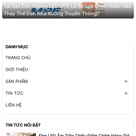
Tại Sao Đèn Xưởng LED UFO Là Sự Lựa Chọn Hoàn Hảo
Thay Thế Đèn Nhà Xưởng Truyền Thống?
DANH MỤC
TRANG CHỦ
GIỚI THIỆU
SẢN PHẨM
TIN TỨC
LIÊN HỆ
TIN TỨC NỔI BẬT
Đèn LED Âm Trần Chiếu Điểm Chính Hãng Giá