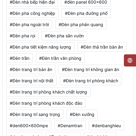
#Đèn nhà bếp hiện đại
#đèn panel 600x600
#Đèn pha công nghiệp
#Đèn pha đường phố
#Đèn pha ngoài trời
#Đèn pha phản quang
#Đèn pha rọi
#Đèn pha sân vườn
#Đèn pha tiết kiệm năng lượng
#Đèn thả trần bàn ăn
#Đèn trần
#Đèn trần văn phòng
#Đèn trang trí bàn ăn
#Đèn trang trí không gian ăn
#Đèn trang trí nội thất
#Đèn trang trí phòng khách
#Đèn trang trí phòng khách chất lượng
#Đèn trang trí phòng khách độc đáo
#Đèn trang trí sang trọng
#Đèn xưởng
#den600x600mpe
#Denamtran
#denbanghieu