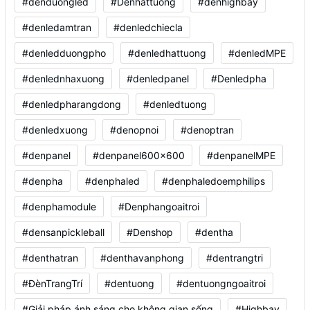
#denduongled
#Denhattuong
#denhighbay
#denledamtran
#denledchiecla
#denledduongpho
#denledhattuong
#denledMPE
#denlednhaxuong
#denledpanel
#Denledpha
#denledpharangdong
#denledtuong
#denledxuong
#denopnoi
#denoptran
#denpanel
#denpanel600x600
#denpanelMPE
#denpha
#denphaled
#denphaledoemphilips
#denphamodule
#Denphangoaitroi
#densanpickleball
#Denshop
#dentha
#denthatran
#denthavanphong
#dentrangtri
#ĐènTrangTrí
#dentuong
#dentuongngoaitroi
#Giải pháp ánh sáng cho không gian sống
#Highbay