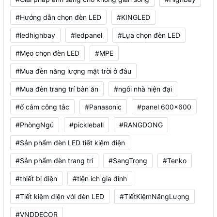
#Hướng dẫn chọn đèn LED
#KINGLED
#ledhighbay
#ledpanel
#Lựa chọn đèn LED
#Mẹo chọn đèn LED
#MPE
#Mua đèn năng lượng mặt trời ở đâu
#Mua đèn trang trí bàn ăn
#ngôi nhà hiện đại
#ổ cắm công tắc
#Panasonic
#panel 600x600
#PhòngNgủ
#pickleball
#RANGDONG
#Sản phẩm đèn LED tiết kiệm điện
#Sản phẩm đèn trang trí
#SangTrọng
#Tenko
#thiết bị điện
#tiện ích gia đình
#Tiết kiệm điện với đèn LED
#TiếtKiệmNăngLượng
#VNDDECOR