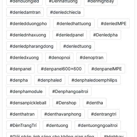
#denduongled
#Denhattuong
#denhighbay
#denledamtran
#denledchiecla
#denledduongpho
#denledhattuong
#denledMPE
#denlednhaxuong
#denledpanel
#Denledpha
#denledpharangdong
#denledtuong
#denledxuong
#denopnoi
#denoptran
#denpanel
#denpanel600x600
#denpanelMPE
#denpha
#denphaled
#denphaledoemphilips
#denphamodule
#Denphangoaitroi
#densanpickleball
#Denshop
#dentha
#denthatran
#denthavanphong
#dentrangtri
#ĐènTrangTrí
#dentuong
#dentuongngoaitroi
#Giải pháp ánh sáng cho không gian sống
#Highbay