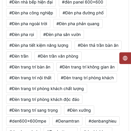
#Đèn nhà bếp hiện đại
#đèn panel 600x600
#Đèn pha công nghiệp
#Đèn pha đường phố
#Đèn pha ngoài trời
#Đèn pha phản quang
#Đèn pha rọi
#Đèn pha sân vườn
#Đèn pha tiết kiệm năng lượng
#Đèn thả trần bàn ăn
#Đèn trần
#Đèn trần văn phòng
#Đèn trang trí bàn ăn
#Đèn trang trí không gian ăn
#Đèn trang trí nội thất
#Đèn trang trí phòng khách
#Đèn trang trí phòng khách chất lượng
#Đèn trang trí phòng khách độc đáo
#Đèn trang trí sang trọng
#Đèn xưởng
#den600x600mpe
#Denamtran
#denbanghieu