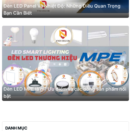
Đèn LED Panel Và Nhiệt Độ: Những Điều Quan Trọng
Bạn Cần Biết
Đèn LED MPE là gì? Ưu điểm và các dòng sản phẩm nổi
bật
DANH MỤC