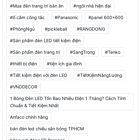
#Mua đèn trang trí bàn ăn
#ngôi nhà hiện đại
#ổ cắm công tắc
#Panasonic
#panel 600x600
#PhòngNgủ
#pickleball
#RANGDONG
#Sản phẩm đèn LED tiết kiệm điện
#Sản phẩm đèn trang trí
#SangTrọng
#Tenko
#thiết bị điện
#tiện ích gia đình
#Tiết kiệm điện với đèn LED
#TiếtKiệmNăngLượng
#VNDDECOR
1 Bóng Đèn LED Tốn Bao Nhiêu Điện 1 Tháng? Cách Tính
Chuẩn & Tiết Kiệm Nhất
Anfaco chính hãng
bán đèn led chiếu sân bóng TPHCM