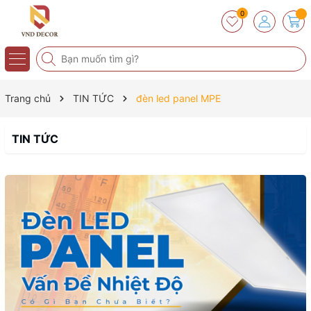
0
Trang chủ
TIN TỨC
đèn led panel MPE
TIN TỨC