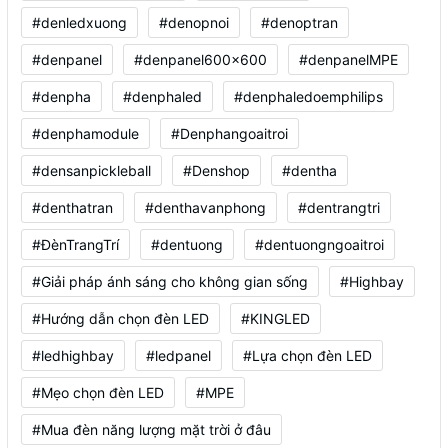
#denledxuong
#denopnoi
#denoptran
#denpanel
#denpanel600x600
#denpanelMPE
#denpha
#denphaled
#denphaledoemphilips
#denphamodule
#Denphangoaitroi
#densanpickleball
#Denshop
#dentha
#denthatran
#denthavanphong
#dentrangtri
#ĐènTrangTrí
#dentuong
#dentuongngoaitroi
#Giải pháp ánh sáng cho không gian sống
#Highbay
#Hướng dẫn chọn đèn LED
#KINGLED
#ledhighbay
#ledpanel
#Lựa chọn đèn LED
#Mẹo chọn đèn LED
#MPE
#Mua đèn năng lượng mặt trời ở đâu