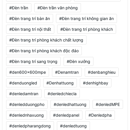
#Đèn trần
#Đèn trần văn phòng
#Đèn trang trí bàn ăn
#Đèn trang trí không gian ăn
#Đèn trang trí nội thất
#Đèn trang trí phòng khách
#Đèn trang trí phòng khách chất lượng
#Đèn trang trí phòng khách độc đáo
#Đèn trang trí sang trọng
#Đèn xưởng
#den600x600mpe
#Denamtran
#denbanghieu
#denduongled
#Denhattuong
#denhighbay
#denledamtran
#denledchiecla
#denledduongpho
#denledhattuong
#denledMPE
#denlednhaxuong
#denledpanel
#Denledpha
#denledpharangdong
#denledtuong