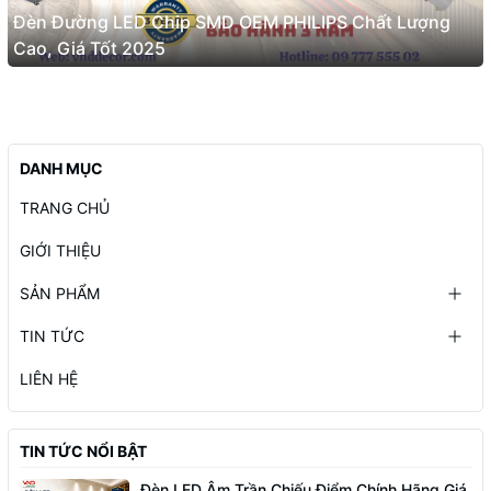
Đèn Đường LED Chip SMD OEM PHILIPS Chất Lượng
Cao, Giá Tốt 2025
DANH MỤC
TRANG CHỦ
GIỚI THIỆU
SẢN PHẨM
TIN TỨC
LIÊN HỆ
TIN TỨC NỔI BẬT
Đèn LED Âm Trần Chiếu Điểm Chính Hãng Giá