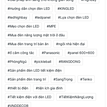
#Hướng dẫn chọn đèn LED
#KINGLED
#ledhighbay
#ledpanel
#Lựa chọn đèn LED
#Mẹo chọn đèn LED
#MPE
#Mua đèn năng lượng mặt trời ở đâu
#Mua đèn trang trí bàn ăn
#ngôi nhà hiện đại
#ổ cắm công tắc
#Panasonic
#panel 600x600
#PhòngNgủ
#pickleball
#RANGDONG
#Sản phẩm đèn LED tiết kiệm điện
#Sản phẩm đèn trang trí
#SangTrọng
#Tenko
#thiết bị điện
#tiện ích gia đình
#Tiết kiệm điện với đèn LED
#TiếtKiệmNăngLượng
#VNDDECOR