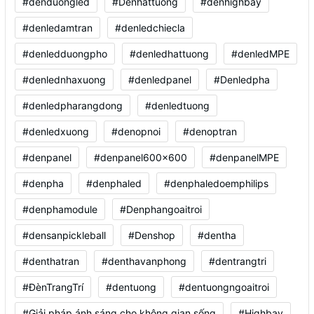
#denduongled
#Denhattuong
#denhighbay
#denledamtran
#denledchiecla
#denledduongpho
#denledhattuong
#denledMPE
#denlednhaxuong
#denledpanel
#Denledpha
#denledpharangdong
#denledtuong
#denledxuong
#denopnoi
#denoptran
#denpanel
#denpanel600x600
#denpanelMPE
#denpha
#denphaled
#denphaledoemphilips
#denphamodule
#Denphangoaitroi
#densanpickleball
#Denshop
#dentha
#denthatran
#denthavanphong
#dentrangtri
#ĐènTrangTrí
#dentuong
#dentuongngoaitroi
#Giải pháp ánh sáng cho không gian sống
#Highbay