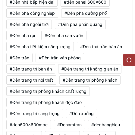
#Đèn nhà bếp hiện đại
#đèn panel 600x600
#Đèn pha công nghiệp
#Đèn pha đường phố
#Đèn pha ngoài trời
#Đèn pha phản quang
#Đèn pha rọi
#Đèn pha sân vườn
#Đèn pha tiết kiệm năng lượng
#Đèn thả trần bàn ăn
#Đèn trần
#Đèn trần văn phòng
#Đèn trang trí bàn ăn
#Đèn trang trí không gian ăn
#Đèn trang trí nội thất
#Đèn trang trí phòng khách
#Đèn trang trí phòng khách chất lượng
#Đèn trang trí phòng khách độc đáo
#Đèn trang trí sang trọng
#Đèn xưởng
#den600x600mpe
#Denamtran
#denbanghieu