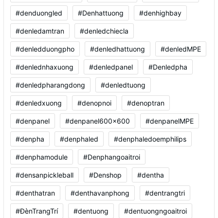
#denduongled
#Denhattuong
#denhighbay
#denledamtran
#denledchiecla
#denledduongpho
#denledhattuong
#denledMPE
#denlednhaxuong
#denledpanel
#Denledpha
#denledpharangdong
#denledtuong
#denledxuong
#denopnoi
#denoptran
#denpanel
#denpanel600x600
#denpanelMPE
#denpha
#denphaled
#denphaledoemphilips
#denphamodule
#Denphangoaitroi
#densanpickleball
#Denshop
#dentha
#denthatran
#denthavanphong
#dentrangtri
#ĐènTrangTrí
#dentuong
#dentuongngoaitroi