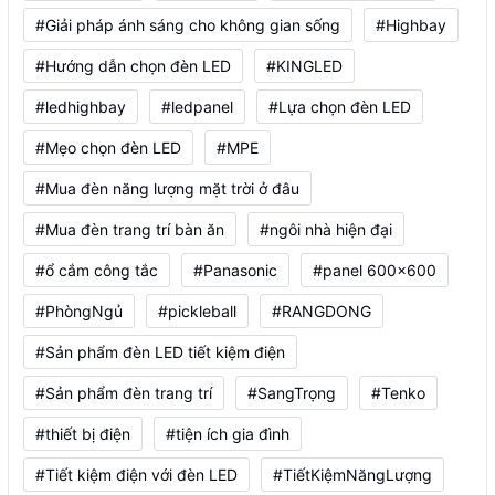
#Giải pháp ánh sáng cho không gian sống
#Highbay
#Hướng dẫn chọn đèn LED
#KINGLED
#ledhighbay
#ledpanel
#Lựa chọn đèn LED
#Mẹo chọn đèn LED
#MPE
#Mua đèn năng lượng mặt trời ở đâu
#Mua đèn trang trí bàn ăn
#ngôi nhà hiện đại
#ổ cắm công tắc
#Panasonic
#panel 600x600
#PhòngNgủ
#pickleball
#RANGDONG
#Sản phẩm đèn LED tiết kiệm điện
#Sản phẩm đèn trang trí
#SangTrọng
#Tenko
#thiết bị điện
#tiện ích gia đình
#Tiết kiệm điện với đèn LED
#TiếtKiệmNăngLượng