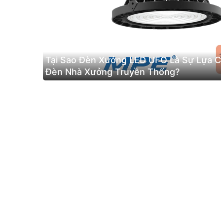
Tại Sao Đèn Xưởng LED UFO Là Sự Lựa 
Đèn Nhà Xưởng Truyền Thống?