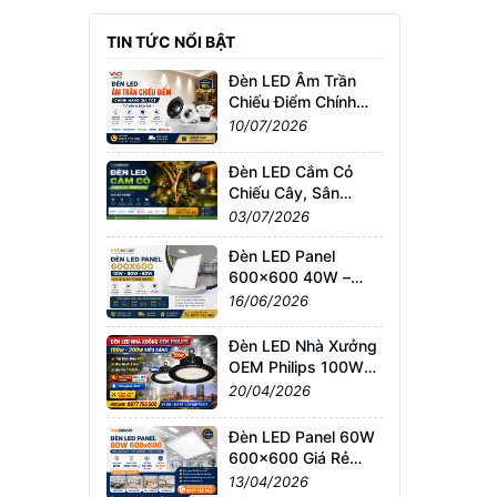
TIN TỨC NỔI BẬT
Đèn LED Âm Trần
Chiếu Điểm Chính
Hãng Giá Tốt | Tư
10/07/2026
Vấn & Báo Giá
Đèn LED Cắm Cỏ
Chiếu Cây, Sân
Vườn Giá Tốt –
03/07/2026
Chống Nước IP65,
Bảo Hành Chính
Đèn LED Panel
Hãng
600x600 40W –
60W – 80W Giá Sỉ &
16/06/2026
Lẻ Toàn Quốc
Đèn LED Nhà Xưởng
OEM Philips 100W–
200W Siêu Sáng –
20/04/2026
Giá Tốt TPHCM, Bảo
Hành 3 Năm
Đèn LED Panel 60W
600x600 Giá Rẻ
TPHCM – Sáng
13/04/2026