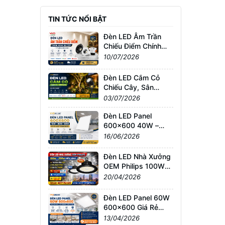
TIN TỨC NỔI BẬT
Đèn LED Âm Trần
Chiếu Điểm Chính
Hãng Giá Tốt | Tư
10/07/2026
Vấn & Báo Giá
Đèn LED Cắm Cỏ
Chiếu Cây, Sân
Vườn Giá Tốt –
03/07/2026
Chống Nước IP65,
Bảo Hành Chính
Đèn LED Panel
Hãng
600x600 40W –
60W – 80W Giá Sỉ &
16/06/2026
Lẻ Toàn Quốc
Đèn LED Nhà Xưởng
OEM Philips 100W–
200W Siêu Sáng –
20/04/2026
Giá Tốt TPHCM, Bảo
Hành 3 Năm
Đèn LED Panel 60W
600x600 Giá Rẻ
TPHCM – Sáng
13/04/2026