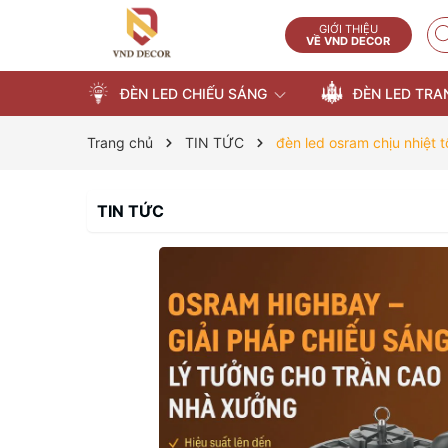
GIỚI THIỆU
VỀ VND DECOR
ĐÈN LED CHIẾU SÁNG
ĐÈN LED TRA
Trang chủ
TIN TỨC
đèn led osram chịu nhiệt t
TIN TỨC