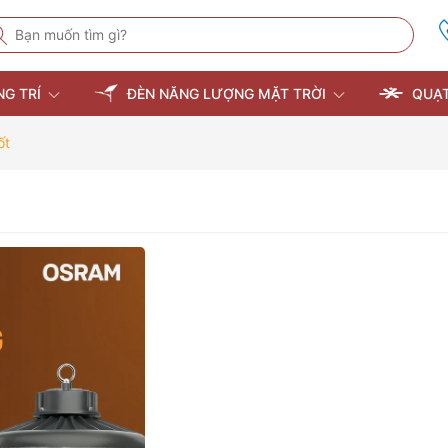
NG TRÍ
ĐÈN NĂNG LƯỢNG MẶT TRỜI
QUẠT
ốt