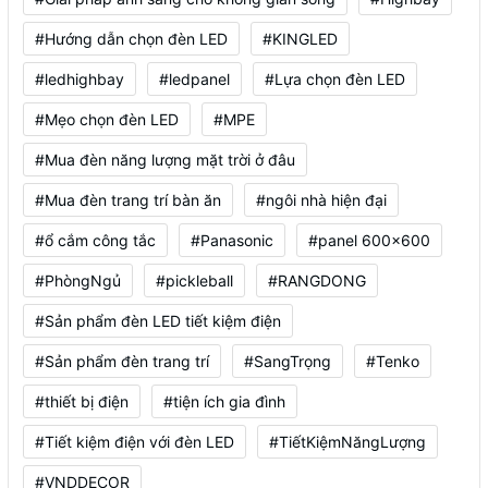
#Hướng dẫn chọn đèn LED
#KINGLED
#ledhighbay
#ledpanel
#Lựa chọn đèn LED
#Mẹo chọn đèn LED
#MPE
#Mua đèn năng lượng mặt trời ở đâu
#Mua đèn trang trí bàn ăn
#ngôi nhà hiện đại
#ổ cắm công tắc
#Panasonic
#panel 600x600
#PhòngNgủ
#pickleball
#RANGDONG
#Sản phẩm đèn LED tiết kiệm điện
#Sản phẩm đèn trang trí
#SangTrọng
#Tenko
#thiết bị điện
#tiện ích gia đình
#Tiết kiệm điện với đèn LED
#TiếtKiệmNăngLượng
#VNDDECOR