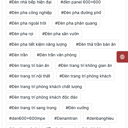
#Đèn nhà bếp hiện đại
#đèn panel 600x600
#Đèn pha công nghiệp
#Đèn pha đường phố
#Đèn pha ngoài trời
#Đèn pha phản quang
#Đèn pha rọi
#Đèn pha sân vườn
#Đèn pha tiết kiệm năng lượng
#Đèn thả trần bàn ăn
#Đèn trần
#Đèn trần văn phòng
#Đèn trang trí bàn ăn
#Đèn trang trí không gian ăn
#Đèn trang trí nội thất
#Đèn trang trí phòng khách
#Đèn trang trí phòng khách chất lượng
#Đèn trang trí phòng khách độc đáo
#Đèn trang trí sang trọng
#Đèn xưởng
#den600x600mpe
#Denamtran
#denbanghieu