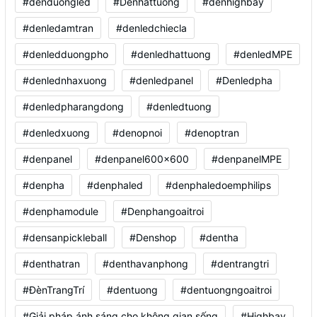
#denduongled
#Denhattuong
#denhighbay
#denledamtran
#denledchiecla
#denledduongpho
#denledhattuong
#denledMPE
#denlednhaxuong
#denledpanel
#Denledpha
#denledpharangdong
#denledtuong
#denledxuong
#denopnoi
#denoptran
#denpanel
#denpanel600x600
#denpanelMPE
#denpha
#denphaled
#denphaledoemphilips
#denphamodule
#Denphangoaitroi
#densanpickleball
#Denshop
#dentha
#denthatran
#denthavanphong
#dentrangtri
#ĐènTrangTrí
#dentuong
#dentuongngoaitroi
#Giải pháp ánh sáng cho không gian sống
#Highbay