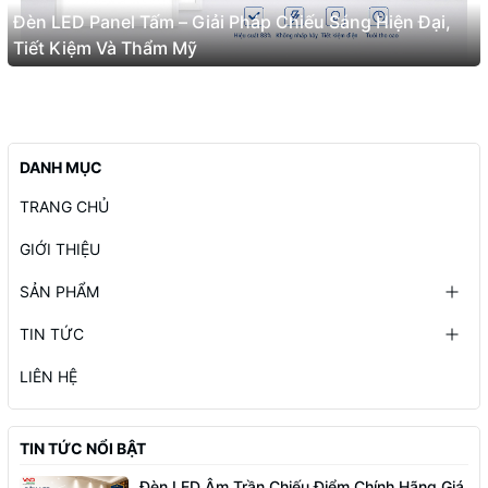
Đèn LED Panel Tấm – Giải Pháp Chiếu Sáng Hiện Đại,
Tiết Kiệm Và Thẩm Mỹ
DANH MỤC
TRANG CHỦ
GIỚI THIỆU
SẢN PHẨM
TIN TỨC
LIÊN HỆ
TIN TỨC NỔI BẬT
Đèn LED Âm Trần Chiếu Điểm Chính Hãng Giá