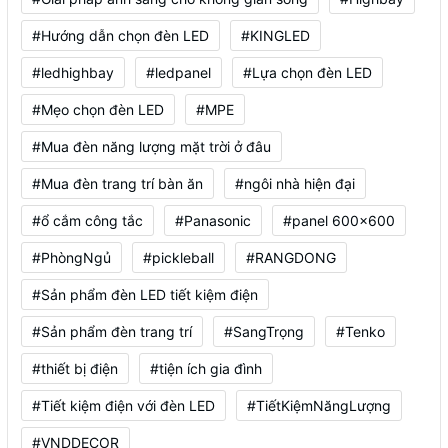
#Hướng dẫn chọn đèn LED
#KINGLED
#ledhighbay
#ledpanel
#Lựa chọn đèn LED
#Mẹo chọn đèn LED
#MPE
#Mua đèn năng lượng mặt trời ở đâu
#Mua đèn trang trí bàn ăn
#ngôi nhà hiện đại
#ổ cắm công tắc
#Panasonic
#panel 600x600
#PhòngNgủ
#pickleball
#RANGDONG
#Sản phẩm đèn LED tiết kiệm điện
#Sản phẩm đèn trang trí
#SangTrọng
#Tenko
#thiết bị điện
#tiện ích gia đình
#Tiết kiệm điện với đèn LED
#TiếtKiệmNăngLượng
#VNDDECOR