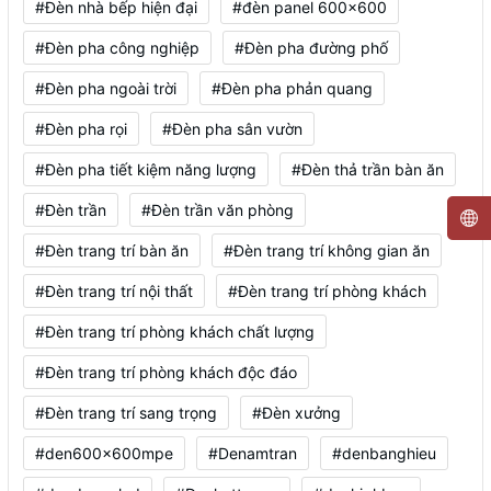
#Đèn nhà bếp hiện đại
#đèn panel 600x600
#Đèn pha công nghiệp
#Đèn pha đường phố
#Đèn pha ngoài trời
#Đèn pha phản quang
#Đèn pha rọi
#Đèn pha sân vườn
#Đèn pha tiết kiệm năng lượng
#Đèn thả trần bàn ăn
#Đèn trần
#Đèn trần văn phòng
#Đèn trang trí bàn ăn
#Đèn trang trí không gian ăn
#Đèn trang trí nội thất
#Đèn trang trí phòng khách
#Đèn trang trí phòng khách chất lượng
#Đèn trang trí phòng khách độc đáo
#Đèn trang trí sang trọng
#Đèn xưởng
#den600x600mpe
#Denamtran
#denbanghieu