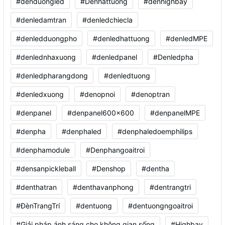
#denduongled
#Denhattuong
#denhighbay
#denledamtran
#denledchiecla
#denledduongpho
#denledhattuong
#denledMPE
#denlednhaxuong
#denledpanel
#Denledpha
#denledpharangdong
#denledtuong
#denledxuong
#denopnoi
#denoptran
#denpanel
#denpanel600x600
#denpanelMPE
#denpha
#denphaled
#denphaledoemphilips
#denphamodule
#Denphangoaitroi
#densanpickleball
#Denshop
#dentha
#denthatran
#denthavanphong
#dentrangtri
#ĐènTrangTrí
#dentuong
#dentuongngoaitroi
#Giải pháp ánh sáng cho không gian sống
#Highbay