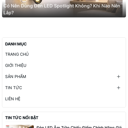
Có Nên Dùng Đèn LED Spotlight Không? Khi Nào Nên
Lắp?
DANH MỤC
TRANG CHỦ
GIỚI THIỆU
SẢN PHẨM
TIN TỨC
LIÊN HỆ
TIN TỨC NỔI BẬT
Đèn LED Âm Trần Chiếu Điểm Chính Hãng Giá