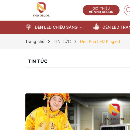
GIỚI THIỆU
VỀ VND DECOR
ĐÈN LED CHIẾU SÁNG
ĐÈN LED TRA
Trang chủ
TIN TỨC
Đèn Pha LED Kingled
TIN TỨC