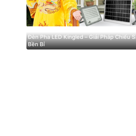
Đèn Pha LED Kingled – Giải Pháp Chiếu Sá
Bền Bỉ