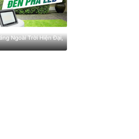
ng Ngoài Trời Hiện Đại,