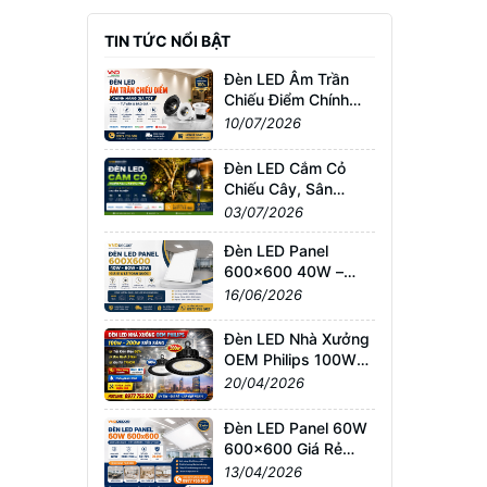
TIN TỨC NỔI BẬT
Đèn LED Âm Trần
Chiếu Điểm Chính
Hãng Giá Tốt | Tư
10/07/2026
Vấn & Báo Giá
Đèn LED Cắm Cỏ
Chiếu Cây, Sân
Vườn Giá Tốt –
03/07/2026
Chống Nước IP65,
Bảo Hành Chính
Đèn LED Panel
Hãng
600x600 40W –
60W – 80W Giá Sỉ &
16/06/2026
Lẻ Toàn Quốc
Đèn LED Nhà Xưởng
OEM Philips 100W–
200W Siêu Sáng –
20/04/2026
Giá Tốt TPHCM, Bảo
Hành 3 Năm
Đèn LED Panel 60W
600x600 Giá Rẻ
TPHCM – Sáng
13/04/2026