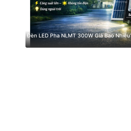
Đèn LED Pha NLMT 300W Giá Bao Nhiêu?