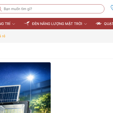
NG TRÍ
ĐÈN NĂNG LƯỢNG MẶT TRỜI
QUẠT
á rẻ