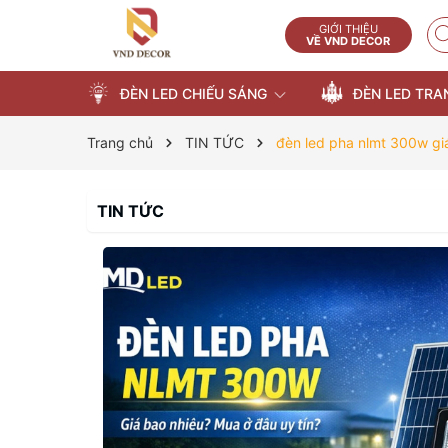
GIỚI THIỆU
VỀ VND DECOR
ĐÈN LED CHIẾU SÁNG
ĐÈN LED TRA
Trang chủ
TIN TỨC
đèn led pha nlmt 300w gi
TIN TỨC