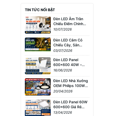
TIN TỨC NỔI BẬT
Đèn LED Âm Trần
Chiếu Điểm Chính
Hãng Giá Tốt | Tư
10/07/2026
Vấn & Báo Giá
Đèn LED Cắm Cỏ
Chiếu Cây, Sân
Vườn Giá Tốt –
03/07/2026
Chống Nước IP65,
Bảo Hành Chính
Đèn LED Panel
Hãng
600x600 40W –
60W – 80W Giá Sỉ &
16/06/2026
Lẻ Toàn Quốc
Đèn LED Nhà Xưởng
OEM Philips 100W–
200W Siêu Sáng –
20/04/2026
Giá Tốt TPHCM, Bảo
Hành 3 Năm
Đèn LED Panel 60W
600x600 Giá Rẻ
TPHCM – Sáng
13/04/2026