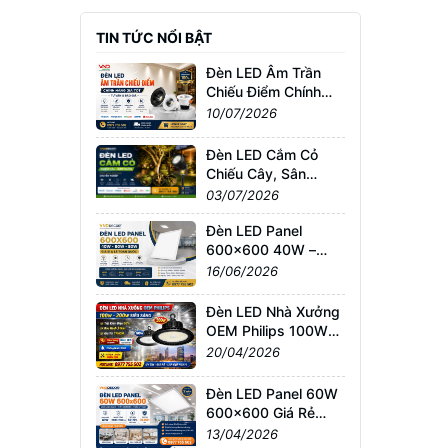
TIN TỨC NỔI BẬT
Đèn LED Âm Trần
Chiếu Điểm Chính
Hãng Giá Tốt | Tư
10/07/2026
Vấn & Báo Giá
Đèn LED Cắm Cỏ
Chiếu Cây, Sân
Vườn Giá Tốt –
03/07/2026
Chống Nước IP65,
Bảo Hành Chính
Đèn LED Panel
Hãng
600x600 40W –
60W – 80W Giá Sỉ &
16/06/2026
Lẻ Toàn Quốc
Đèn LED Nhà Xưởng
OEM Philips 100W–
200W Siêu Sáng –
20/04/2026
Giá Tốt TPHCM, Bảo
Hành 3 Năm
Đèn LED Panel 60W
600x600 Giá Rẻ
TPHCM – Sáng
13/04/2026