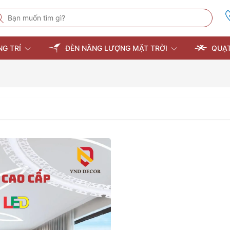
NG TRÍ
ĐÈN NĂNG LƯỢNG MẶT TRỜI
QUẠT