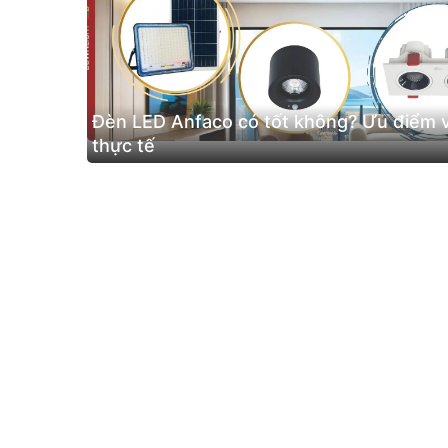
Đèn LED Anfaco có tốt không? Ưu điểm v
thực tế