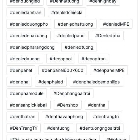
#denduongled
#Denhattuong
#denhighbay
#denledamtran
#denledchiecla
#denledduongpho
#denledhattuong
#denledMPE
#denlednhaxuong
#denledpanel
#Denledpha
#denledpharangdong
#denledtuong
#denledxuong
#denopnoi
#denoptran
#denpanel
#denpanel600x600
#denpanelMPE
#denpha
#denphaled
#denphaledoemphilips
#denphamodule
#Denphangoaitroi
#densanpickleball
#Denshop
#dentha
#denthatran
#denthavanphong
#dentrangtri
#ĐènTrangTrí
#dentuong
#dentuongngoaitroi
#Giải pháp ánh sáng cho không gian sống
#Highbay