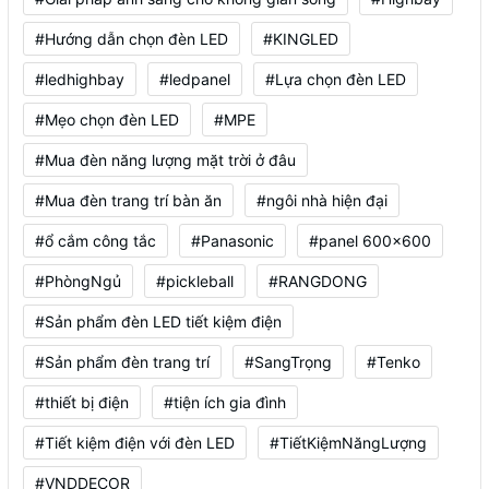
#Hướng dẫn chọn đèn LED
#KINGLED
#ledhighbay
#ledpanel
#Lựa chọn đèn LED
#Mẹo chọn đèn LED
#MPE
#Mua đèn năng lượng mặt trời ở đâu
#Mua đèn trang trí bàn ăn
#ngôi nhà hiện đại
#ổ cắm công tắc
#Panasonic
#panel 600x600
#PhòngNgủ
#pickleball
#RANGDONG
#Sản phẩm đèn LED tiết kiệm điện
#Sản phẩm đèn trang trí
#SangTrọng
#Tenko
#thiết bị điện
#tiện ích gia đình
#Tiết kiệm điện với đèn LED
#TiếtKiệmNăngLượng
#VNDDECOR