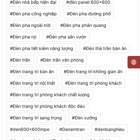
#Đèn nhà bếp hiện đại
#đèn panel 600x600
#Đèn pha công nghiệp
#Đèn pha đường phố
#Đèn pha ngoài trời
#Đèn pha phản quang
#Đèn pha rọi
#Đèn pha sân vườn
#Đèn pha tiết kiệm năng lượng
#Đèn thả trần bàn ăn
#Đèn trần
#Đèn trần văn phòng
#Đèn trang trí bàn ăn
#Đèn trang trí không gian ăn
#Đèn trang trí nội thất
#Đèn trang trí phòng khách
#Đèn trang trí phòng khách chất lượng
#Đèn trang trí phòng khách độc đáo
#Đèn trang trí sang trọng
#Đèn xưởng
#den600x600mpe
#Denamtran
#denbanghieu