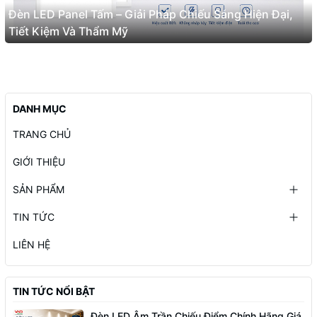
Đèn LED Panel Tấm – Giải Pháp Chiếu Sáng Hiện Đại,
Tiết Kiệm Và Thẩm Mỹ
DANH MỤC
TRANG CHỦ
GIỚI THIỆU
SẢN PHẨM
TIN TỨC
LIÊN HỆ
TIN TỨC NỔI BẬT
Đèn LED Âm Trần Chiếu Điểm Chính Hãng Giá