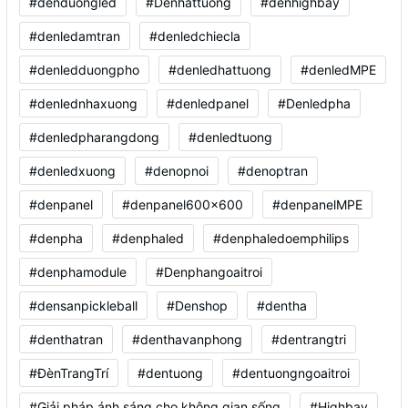
#denduongled
#Denhattuong
#denhighbay
#denledamtran
#denledchiecla
#denledduongpho
#denledhattuong
#denledMPE
#denlednhaxuong
#denledpanel
#Denledpha
#denledpharangdong
#denledtuong
#denledxuong
#denopnoi
#denoptran
#denpanel
#denpanel600x600
#denpanelMPE
#denpha
#denphaled
#denphaledoemphilips
#denphamodule
#Denphangoaitroi
#densanpickleball
#Denshop
#dentha
#denthatran
#denthavanphong
#dentrangtri
#ĐènTrangTrí
#dentuong
#dentuongngoaitroi
#Giải pháp ánh sáng cho không gian sống
#Highbay