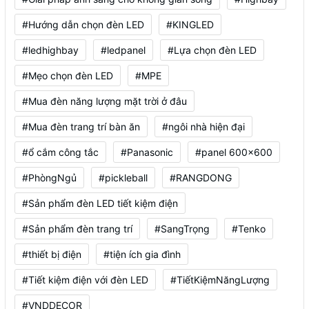
#Hướng dẫn chọn đèn LED
#KINGLED
#ledhighbay
#ledpanel
#Lựa chọn đèn LED
#Mẹo chọn đèn LED
#MPE
#Mua đèn năng lượng mặt trời ở đâu
#Mua đèn trang trí bàn ăn
#ngôi nhà hiện đại
#ổ cắm công tắc
#Panasonic
#panel 600x600
#PhòngNgủ
#pickleball
#RANGDONG
#Sản phẩm đèn LED tiết kiệm điện
#Sản phẩm đèn trang trí
#SangTrọng
#Tenko
#thiết bị điện
#tiện ích gia đình
#Tiết kiệm điện với đèn LED
#TiếtKiệmNăngLượng
#VNDDECOR