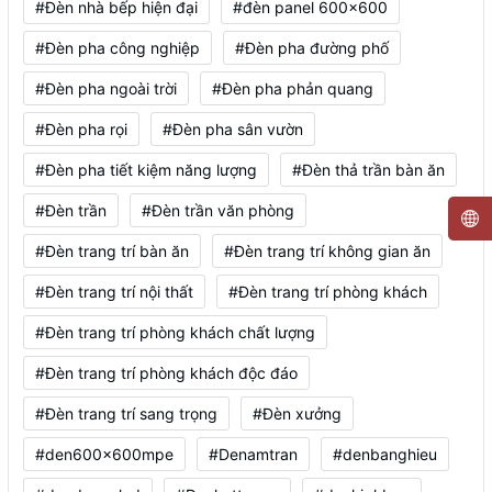
#Đèn nhà bếp hiện đại
#đèn panel 600x600
#Đèn pha công nghiệp
#Đèn pha đường phố
#Đèn pha ngoài trời
#Đèn pha phản quang
#Đèn pha rọi
#Đèn pha sân vườn
#Đèn pha tiết kiệm năng lượng
#Đèn thả trần bàn ăn
#Đèn trần
#Đèn trần văn phòng
#Đèn trang trí bàn ăn
#Đèn trang trí không gian ăn
#Đèn trang trí nội thất
#Đèn trang trí phòng khách
#Đèn trang trí phòng khách chất lượng
#Đèn trang trí phòng khách độc đáo
#Đèn trang trí sang trọng
#Đèn xưởng
#den600x600mpe
#Denamtran
#denbanghieu