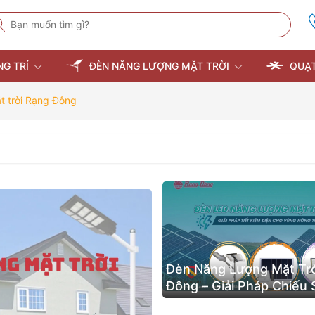
NG TRÍ
ĐÈN NĂNG LƯỢNG MẶT TRỜI
QUẠT
t trời Rạng Đông
Đèn Năng Lượng Mặt Tr
Đông – Giải Pháp Chiếu
Thông Minh Được Yêu T