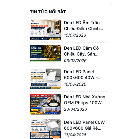
TIN TỨC NỔI BẬT
Đèn LED Âm Trần
Chiếu Điểm Chính
Hãng Giá Tốt | Tư
10/07/2026
Vấn & Báo Giá
Đèn LED Cắm Cỏ
Chiếu Cây, Sân
Vườn Giá Tốt –
03/07/2026
Chống Nước IP65,
Bảo Hành Chính
Đèn LED Panel
Hãng
600x600 40W –
60W – 80W Giá Sỉ &
16/06/2026
Lẻ Toàn Quốc
Đèn LED Nhà Xưởng
OEM Philips 100W–
200W Siêu Sáng –
20/04/2026
Giá Tốt TPHCM, Bảo
Hành 3 Năm
Đèn LED Panel 60W
600x600 Giá Rẻ
TPHCM – Sáng
13/04/2026