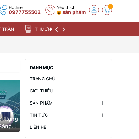
Hotline
Yêu thích
0977755502
sản phẩm
0
 TRẦN
THƯƠNG HIỆU
DANH MỤC
TRANG CHỦ
GIỚI THIỆU
SẢN PHẨM
TIN TỨC
ời Rạng
 Sáng
LIÊN HỆ
hích