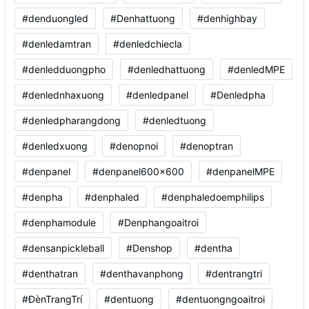
#denduongled
#Denhattuong
#denhighbay
#denledamtran
#denledchiecla
#denledduongpho
#denledhattuong
#denledMPE
#denlednhaxuong
#denledpanel
#Denledpha
#denledpharangdong
#denledtuong
#denledxuong
#denopnoi
#denoptran
#denpanel
#denpanel600x600
#denpanelMPE
#denpha
#denphaled
#denphaledoemphilips
#denphamodule
#Denphangoaitroi
#densanpickleball
#Denshop
#dentha
#denthatran
#denthavanphong
#dentrangtri
#ĐènTrangTrí
#dentuong
#dentuongngoaitroi