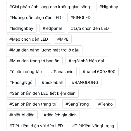
#Giải pháp ánh sáng cho không gian sống
#Highbay
#Hướng dẫn chọn đèn LED
#KINGLED
#ledhighbay
#ledpanel
#Lựa chọn đèn LED
#Mẹo chọn đèn LED
#MPE
#Mua đèn năng lượng mặt trời ở đâu
#Mua đèn trang trí bàn ăn
#ngôi nhà hiện đại
#ổ cắm công tắc
#Panasonic
#panel 600x600
#PhòngNgủ
#pickleball
#RANGDONG
#Sản phẩm đèn LED tiết kiệm điện
#Sản phẩm đèn trang trí
#SangTrọng
#Tenko
#thiết bị điện
#tiện ích gia đình
#Tiết kiệm điện với đèn LED
#TiếtKiệmNăngLượng