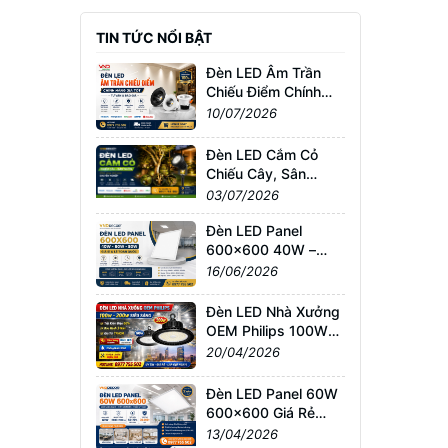
TIN TỨC NỔI BẬT
Đèn LED Âm Trần
Chiếu Điểm Chính
Hãng Giá Tốt | Tư
10/07/2026
Vấn & Báo Giá
Đèn LED Cắm Cỏ
Chiếu Cây, Sân
Vườn Giá Tốt –
03/07/2026
Chống Nước IP65,
Bảo Hành Chính
Đèn LED Panel
Hãng
600x600 40W –
60W – 80W Giá Sỉ &
16/06/2026
Lẻ Toàn Quốc
Đèn LED Nhà Xưởng
OEM Philips 100W–
200W Siêu Sáng –
20/04/2026
Giá Tốt TPHCM, Bảo
Hành 3 Năm
Đèn LED Panel 60W
600x600 Giá Rẻ
TPHCM – Sáng
13/04/2026