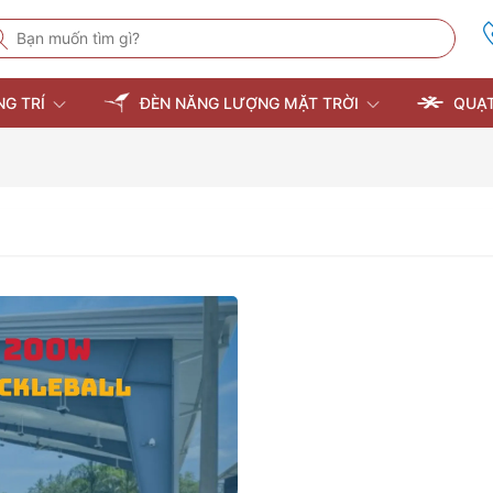
NG TRÍ
ĐÈN NĂNG LƯỢNG MẶT TRỜI
QUẠT