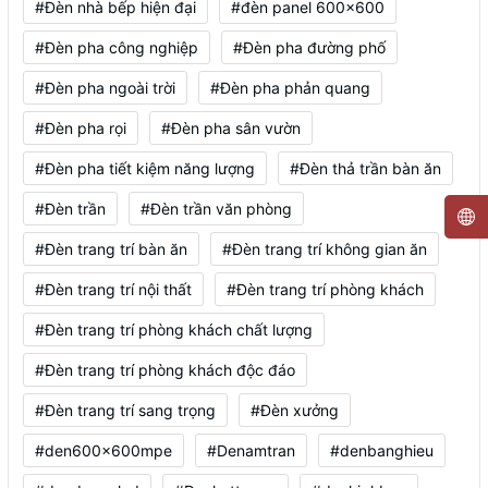
#Đèn nhà bếp hiện đại
#đèn panel 600x600
#Đèn pha công nghiệp
#Đèn pha đường phố
#Đèn pha ngoài trời
#Đèn pha phản quang
#Đèn pha rọi
#Đèn pha sân vườn
#Đèn pha tiết kiệm năng lượng
#Đèn thả trần bàn ăn
#Đèn trần
#Đèn trần văn phòng
#Đèn trang trí bàn ăn
#Đèn trang trí không gian ăn
#Đèn trang trí nội thất
#Đèn trang trí phòng khách
#Đèn trang trí phòng khách chất lượng
#Đèn trang trí phòng khách độc đáo
#Đèn trang trí sang trọng
#Đèn xưởng
#den600x600mpe
#Denamtran
#denbanghieu