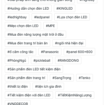
#Hướng dẫn chọn đèn LED
#KINGLED
#ledhighbay
#ledpanel
#Lựa chọn đèn LED
#Mẹo chọn đèn LED
#MPE
#Mua đèn năng lượng mặt trời ở đâu
#Mua đèn trang trí bàn ăn
#ngôi nhà hiện đại
#ổ cắm công tắc
#Panasonic
#panel 600x600
#PhòngNgủ
#pickleball
#RANGDONG
#Sản phẩm đèn LED tiết kiệm điện
#Sản phẩm đèn trang trí
#SangTrọng
#Tenko
#thiết bị điện
#tiện ích gia đình
#Tiết kiệm điện với đèn LED
#TiếtKiệmNăngLượng
#VNDDECOR