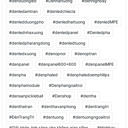
#denduongled
#Denhattuong
#denhighbay
#denledamtran
#denledchiecla
#denledduongpho
#denledhattuong
#denledMPE
#denlednhaxuong
#denledpanel
#Denledpha
#denledpharangdong
#denledtuong
#denledxuong
#denopnoi
#denoptran
#denpanel
#denpanel600x600
#denpanelMPE
#denpha
#denphaled
#denphaledoemphilips
#denphamodule
#Denphangoaitroi
#densanpickleball
#Denshop
#dentha
#denthatran
#denthavanphong
#dentrangtri
#ĐènTrangTrí
#dentuong
#dentuongngoaitroi
#Giải pháp ánh sáng cho không gian sống
#Highbay