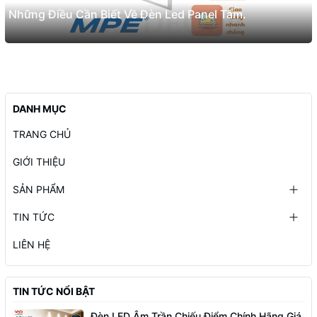
Những Điều Cần Biết Về Đèn Led Panel Tấm.
DANH MỤC
TRANG CHỦ
GIỚI THIỆU
SẢN PHẨM
TIN TỨC
LIÊN HỆ
TIN TỨC NỔI BẬT
Đèn LED Âm Trần Chiếu Điểm Chính Hãng Giá