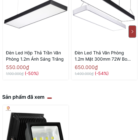
Đèn Led Hộp Thả Trần Văn
Đèn Led Thả Văn Phòng
Phòng 1.2m Ánh Sáng Trắng
1.2m Mặt 300mm 72W Bo
Góc
550.000₫
650.000₫
(-50%)
(-54%)
1.100.000₫
1.400.000₫
Sản phẩm đã xem