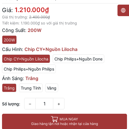
1.210.000₫
Giá:
Giá thị trường:
2.400.000₫
Tiết kiệm:
1.190.000₫
so với giá thị trường
Công Suất:
200W
200W
Cấu Hình:
Chip CY+Nguồn Lilocha
Chip CY+Nguồn Lilocha
Chip Philips+Nguồn Done
Chip Philips+Nguồn Philips
Ánh Sáng:
Trắng
Trắng
Trung Tính
Vàng
−
+
Số lượng:
MUA NGAY
Giao hàng tận nơi hoặc nhận tại cửa hàng