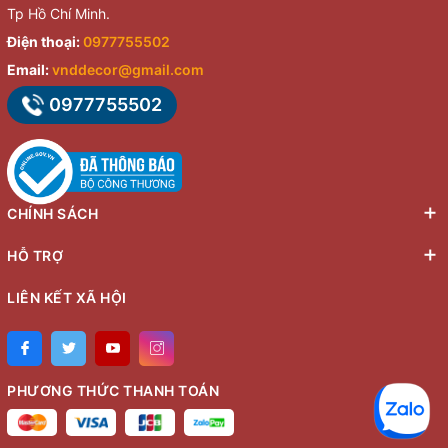
Tp Hồ Chí Minh.
Điện thoại:
0977755502
Email:
vnddecor@gmail.com
0977755502
CHÍNH SÁCH
HỖ TRỢ
LIÊN KẾT XÃ HỘI
PHƯƠNG THỨC THANH TOÁN