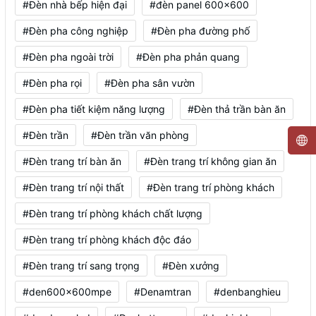
#Đèn nhà bếp hiện đại
#đèn panel 600x600
#Đèn pha công nghiệp
#Đèn pha đường phố
#Đèn pha ngoài trời
#Đèn pha phản quang
#Đèn pha rọi
#Đèn pha sân vườn
#Đèn pha tiết kiệm năng lượng
#Đèn thả trần bàn ăn
#Đèn trần
#Đèn trần văn phòng
#Đèn trang trí bàn ăn
#Đèn trang trí không gian ăn
#Đèn trang trí nội thất
#Đèn trang trí phòng khách
#Đèn trang trí phòng khách chất lượng
#Đèn trang trí phòng khách độc đáo
#Đèn trang trí sang trọng
#Đèn xưởng
#den600x600mpe
#Denamtran
#denbanghieu