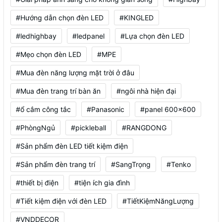
#Hướng dẫn chọn đèn LED
#KINGLED
#ledhighbay
#ledpanel
#Lựa chọn đèn LED
#Mẹo chọn đèn LED
#MPE
#Mua đèn năng lượng mặt trời ở đâu
#Mua đèn trang trí bàn ăn
#ngôi nhà hiện đại
#ổ cắm công tắc
#Panasonic
#panel 600x600
#PhòngNgủ
#pickleball
#RANGDONG
#Sản phẩm đèn LED tiết kiệm điện
#Sản phẩm đèn trang trí
#SangTrọng
#Tenko
#thiết bị điện
#tiện ích gia đình
#Tiết kiệm điện với đèn LED
#TiếtKiệmNăngLượng
#VNDDECOR