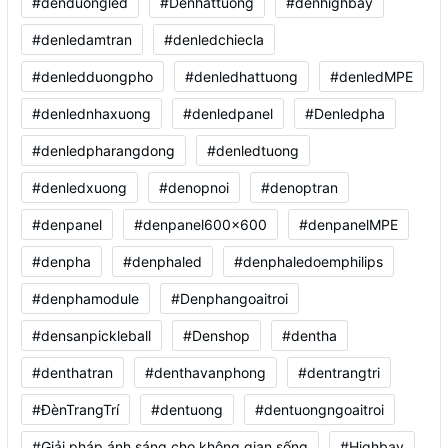
#denduongled
#Denhattuong
#denhighbay
#denledamtran
#denledchiecla
#denledduongpho
#denledhattuong
#denledMPE
#denlednhaxuong
#denledpanel
#Denledpha
#denledpharangdong
#denledtuong
#denledxuong
#denopnoi
#denoptran
#denpanel
#denpanel600x600
#denpanelMPE
#denpha
#denphaled
#denphaledoemphilips
#denphamodule
#Denphangoaitroi
#densanpickleball
#Denshop
#dentha
#denthatran
#denthavanphong
#dentrangtri
#ĐènTrangTrí
#dentuong
#dentuongngoaitroi
#Giải pháp ánh sáng cho không gian sống
#Highbay