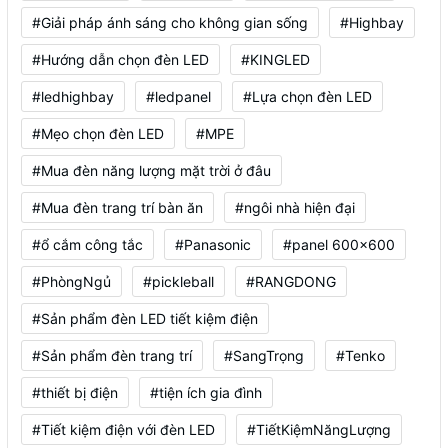
#Giải pháp ánh sáng cho không gian sống
#Highbay
#Hướng dẫn chọn đèn LED
#KINGLED
#ledhighbay
#ledpanel
#Lựa chọn đèn LED
#Mẹo chọn đèn LED
#MPE
#Mua đèn năng lượng mặt trời ở đâu
#Mua đèn trang trí bàn ăn
#ngôi nhà hiện đại
#ổ cắm công tắc
#Panasonic
#panel 600x600
#PhòngNgủ
#pickleball
#RANGDONG
#Sản phẩm đèn LED tiết kiệm điện
#Sản phẩm đèn trang trí
#SangTrọng
#Tenko
#thiết bị điện
#tiện ích gia đình
#Tiết kiệm điện với đèn LED
#TiếtKiệmNăngLượng