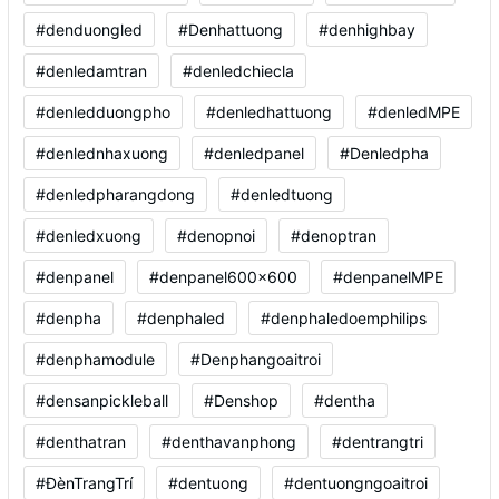
#denduongled
#Denhattuong
#denhighbay
#denledamtran
#denledchiecla
#denledduongpho
#denledhattuong
#denledMPE
#denlednhaxuong
#denledpanel
#Denledpha
#denledpharangdong
#denledtuong
#denledxuong
#denopnoi
#denoptran
#denpanel
#denpanel600x600
#denpanelMPE
#denpha
#denphaled
#denphaledoemphilips
#denphamodule
#Denphangoaitroi
#densanpickleball
#Denshop
#dentha
#denthatran
#denthavanphong
#dentrangtri
#ĐènTrangTrí
#dentuong
#dentuongngoaitroi