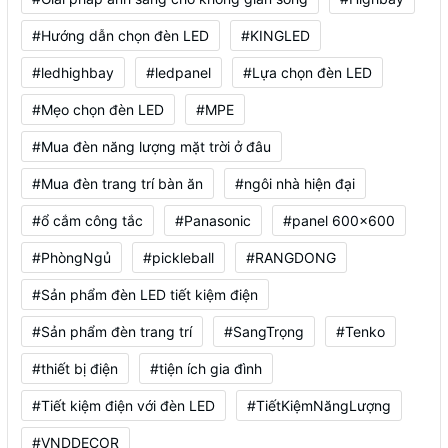
#Hướng dẫn chọn đèn LED
#KINGLED
#ledhighbay
#ledpanel
#Lựa chọn đèn LED
#Mẹo chọn đèn LED
#MPE
#Mua đèn năng lượng mặt trời ở đâu
#Mua đèn trang trí bàn ăn
#ngôi nhà hiện đại
#ổ cắm công tắc
#Panasonic
#panel 600x600
#PhòngNgủ
#pickleball
#RANGDONG
#Sản phẩm đèn LED tiết kiệm điện
#Sản phẩm đèn trang trí
#SangTrọng
#Tenko
#thiết bị điện
#tiện ích gia đình
#Tiết kiệm điện với đèn LED
#TiếtKiệmNăngLượng
#VNDDECOR