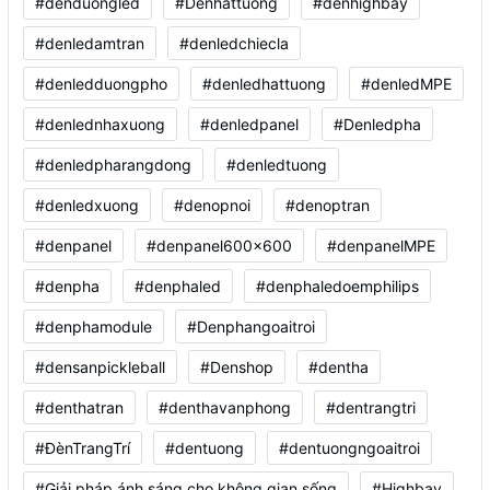
#denduongled
#Denhattuong
#denhighbay
#denledamtran
#denledchiecla
#denledduongpho
#denledhattuong
#denledMPE
#denlednhaxuong
#denledpanel
#Denledpha
#denledpharangdong
#denledtuong
#denledxuong
#denopnoi
#denoptran
#denpanel
#denpanel600x600
#denpanelMPE
#denpha
#denphaled
#denphaledoemphilips
#denphamodule
#Denphangoaitroi
#densanpickleball
#Denshop
#dentha
#denthatran
#denthavanphong
#dentrangtri
#ĐènTrangTrí
#dentuong
#dentuongngoaitroi
#Giải pháp ánh sáng cho không gian sống
#Highbay