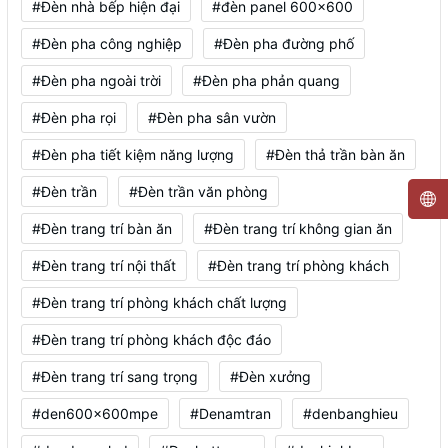
#Đèn nhà bếp hiện đại
#đèn panel 600x600
#Đèn pha công nghiệp
#Đèn pha đường phố
#Đèn pha ngoài trời
#Đèn pha phản quang
#Đèn pha rọi
#Đèn pha sân vườn
#Đèn pha tiết kiệm năng lượng
#Đèn thả trần bàn ăn
#Đèn trần
#Đèn trần văn phòng
#Đèn trang trí bàn ăn
#Đèn trang trí không gian ăn
#Đèn trang trí nội thất
#Đèn trang trí phòng khách
#Đèn trang trí phòng khách chất lượng
#Đèn trang trí phòng khách độc đáo
#Đèn trang trí sang trọng
#Đèn xưởng
#den600x600mpe
#Denamtran
#denbanghieu