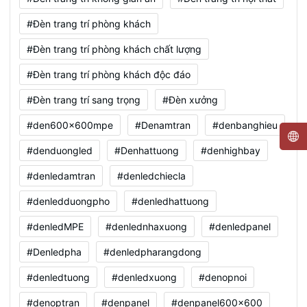
#Đèn trang trí phòng khách
#Đèn trang trí phòng khách chất lượng
#Đèn trang trí phòng khách độc đáo
#Đèn trang trí sang trọng
#Đèn xưởng
#den600x600mpe
#Denamtran
#denbanghieu
#denduongled
#Denhattuong
#denhighbay
#denledamtran
#denledchiecla
#denledduongpho
#denledhattuong
#denledMPE
#denlednhaxuong
#denledpanel
#Denledpha
#denledpharangdong
#denledtuong
#denledxuong
#denopnoi
#denoptran
#denpanel
#denpanel600x600