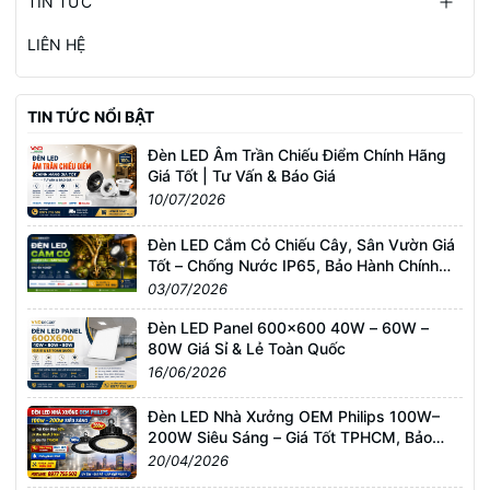
TIN TỨC
LIÊN HỆ
TIN TỨC NỔI BẬT
Đèn LED Âm Trần Chiếu Điểm Chính Hãng
Giá Tốt | Tư Vấn & Báo Giá
10/07/2026
Đèn LED Cắm Cỏ Chiếu Cây, Sân Vườn Giá
Tốt – Chống Nước IP65, Bảo Hành Chính
Hãng
03/07/2026
Đèn LED Panel 600x600 40W – 60W –
80W Giá Sỉ & Lẻ Toàn Quốc
16/06/2026
Đèn LED Nhà Xưởng OEM Philips 100W–
200W Siêu Sáng – Giá Tốt TPHCM, Bảo
Hành 3 Năm
20/04/2026