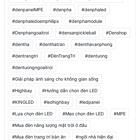
#denpanelMPE
#denpha
#denphaled
#denphaledoemphilips
#denphamodule
#Denphangoaitroi
#densanpickleball
#Denshop
#dentha
#denthatran
#denthavanphong
#dentrangtri
#ĐènTrangTrí
#dentuong
#dentuongngoaitroi
#Giải pháp ánh sáng cho không gian sống
#Highbay
#Hướng dẫn chọn đèn LED
#KINGLED
#ledhighbay
#ledpanel
#Lựa chọn đèn LED
#Mẹo chọn đèn LED
#MPE
#Mua đèn năng lượng mặt trời ở đâu
#Mua đèn trang trí bàn ăn
#ngôi nhà hiện đại