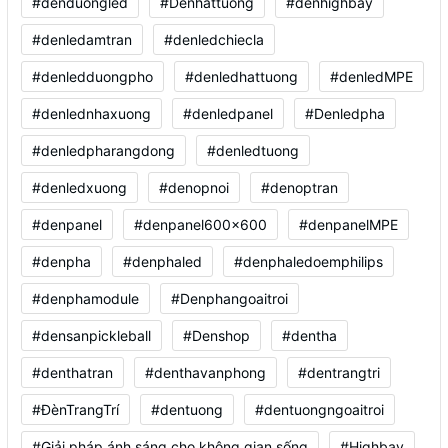
#denduongled
#Denhattuong
#denhighbay
#denledamtran
#denledchiecla
#denledduongpho
#denledhattuong
#denledMPE
#denlednhaxuong
#denledpanel
#Denledpha
#denledpharangdong
#denledtuong
#denledxuong
#denopnoi
#denoptran
#denpanel
#denpanel600x600
#denpanelMPE
#denpha
#denphaled
#denphaledoemphilips
#denphamodule
#Denphangoaitroi
#densanpickleball
#Denshop
#dentha
#denthatran
#denthavanphong
#dentrangtri
#ĐènTrangTrí
#dentuong
#dentuongngoaitroi
#Giải pháp ánh sáng cho không gian sống
#Highbay