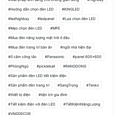
#Hướng dẫn chọn đèn LED
#KINGLED
#ledhighbay
#ledpanel
#Lựa chọn đèn LED
#Mẹo chọn đèn LED
#MPE
#Mua đèn năng lượng mặt trời ở đâu
#Mua đèn trang trí bàn ăn
#ngôi nhà hiện đại
#ổ cắm công tắc
#Panasonic
#panel 600x600
#PhòngNgủ
#pickleball
#RANGDONG
#Sản phẩm đèn LED tiết kiệm điện
#Sản phẩm đèn trang trí
#SangTrọng
#Tenko
#thiết bị điện
#tiện ích gia đình
#Tiết kiệm điện với đèn LED
#TiếtKiệmNăngLượng
#VNDDECOR