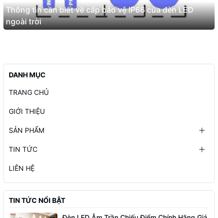
Thông tin cần biết về cấp bảo vệ IP66 của đèn LED
ngoài trời
DANH MỤC
TRANG CHỦ
GIỚI THIỆU
SẢN PHẨM
TIN TỨC
LIÊN HỆ
TIN TỨC NỔI BẬT
Đèn LED Âm Trần Chiếu Điểm Chính Hãng Giá