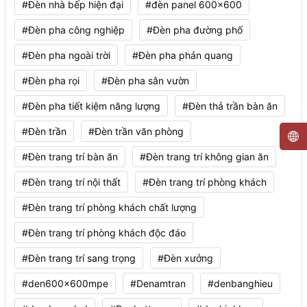
#Đèn nhà bếp hiện đại
#đèn panel 600x600
#Đèn pha công nghiệp
#Đèn pha đường phố
#Đèn pha ngoài trời
#Đèn pha phản quang
#Đèn pha rọi
#Đèn pha sân vườn
#Đèn pha tiết kiệm năng lượng
#Đèn thả trần bàn ăn
#Đèn trần
#Đèn trần văn phòng
#Đèn trang trí bàn ăn
#Đèn trang trí không gian ăn
#Đèn trang trí nội thất
#Đèn trang trí phòng khách
#Đèn trang trí phòng khách chất lượng
#Đèn trang trí phòng khách độc đáo
#Đèn trang trí sang trọng
#Đèn xưởng
#den600x600mpe
#Denamtran
#denbanghieu