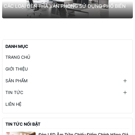
CÁC LOẠI ĐÈN THẢ VĂN PHÒNG SỬ DỤNG PHỔ BIẾN
DANH MỤC
TRANG CHỦ
GIỚI THIỆU
SẢN PHẨM
TIN TỨC
LIÊN HỆ
TIN TỨC NỔI BẬT
Đèn LED Âm Trần Chiếu Điểm Chính Hãng Giá