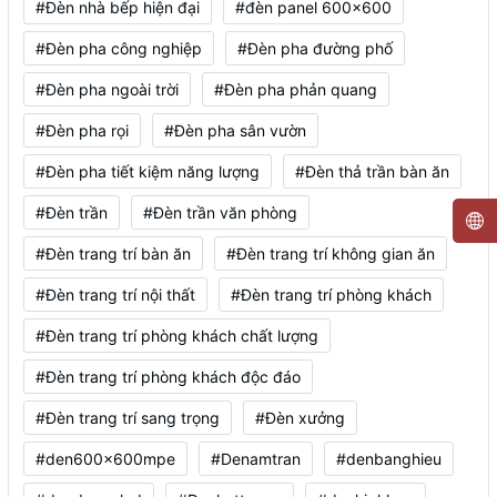
#Đèn nhà bếp hiện đại
#đèn panel 600x600
#Đèn pha công nghiệp
#Đèn pha đường phố
#Đèn pha ngoài trời
#Đèn pha phản quang
#Đèn pha rọi
#Đèn pha sân vườn
#Đèn pha tiết kiệm năng lượng
#Đèn thả trần bàn ăn
#Đèn trần
#Đèn trần văn phòng
#Đèn trang trí bàn ăn
#Đèn trang trí không gian ăn
#Đèn trang trí nội thất
#Đèn trang trí phòng khách
#Đèn trang trí phòng khách chất lượng
#Đèn trang trí phòng khách độc đáo
#Đèn trang trí sang trọng
#Đèn xưởng
#den600x600mpe
#Denamtran
#denbanghieu