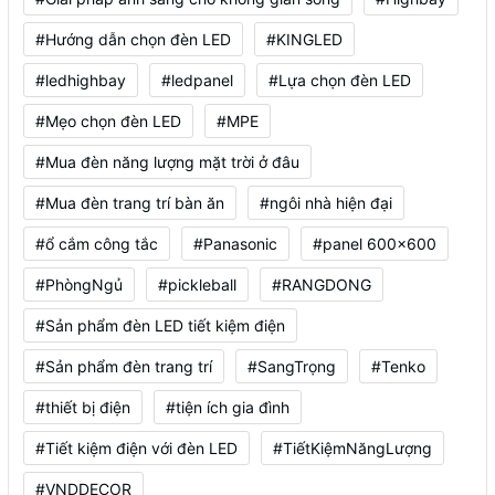
#Hướng dẫn chọn đèn LED
#KINGLED
#ledhighbay
#ledpanel
#Lựa chọn đèn LED
#Mẹo chọn đèn LED
#MPE
#Mua đèn năng lượng mặt trời ở đâu
#Mua đèn trang trí bàn ăn
#ngôi nhà hiện đại
#ổ cắm công tắc
#Panasonic
#panel 600x600
#PhòngNgủ
#pickleball
#RANGDONG
#Sản phẩm đèn LED tiết kiệm điện
#Sản phẩm đèn trang trí
#SangTrọng
#Tenko
#thiết bị điện
#tiện ích gia đình
#Tiết kiệm điện với đèn LED
#TiếtKiệmNăngLượng
#VNDDECOR