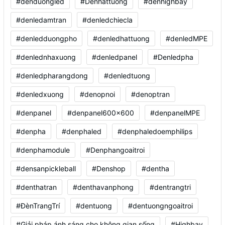
#denduongled
#Denhattuong
#denhighbay
#denledamtran
#denledchiecla
#denledduongpho
#denledhattuong
#denledMPE
#denlednhaxuong
#denledpanel
#Denledpha
#denledpharangdong
#denledtuong
#denledxuong
#denopnoi
#denoptran
#denpanel
#denpanel600x600
#denpanelMPE
#denpha
#denphaled
#denphaledoemphilips
#denphamodule
#Denphangoaitroi
#densanpickleball
#Denshop
#dentha
#denthatran
#denthavanphong
#dentrangtri
#ĐènTrangTrí
#dentuong
#dentuongngoaitroi
#Giải pháp ánh sáng cho không gian sống
#Highbay