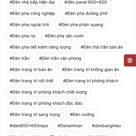
#Đèn nhà bếp hiện đại
#đèn panel 600x600
#Đèn pha công nghiệp
#Đèn pha đường phố
#Đèn pha ngoài trời
#Đèn pha phản quang
#Đèn pha rọi
#Đèn pha sân vườn
#Đèn pha tiết kiệm năng lượng
#Đèn thả trần bàn ăn
#Đèn trần
#Đèn trần văn phòng
#Đèn trang trí bàn ăn
#Đèn trang trí không gian ăn
#Đèn trang trí nội thất
#Đèn trang trí phòng khách
#Đèn trang trí phòng khách chất lượng
#Đèn trang trí phòng khách độc đáo
#Đèn trang trí sang trọng
#Đèn xưởng
#den600x600mpe
#Denamtran
#denbanghieu