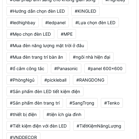
#Hướng dẫn chọn đèn LED
#KINGLED
#ledhighbay
#ledpanel
#Lựa chọn đèn LED
#Mẹo chọn đèn LED
#MPE
#Mua đèn năng lượng mặt trời ở đâu
#Mua đèn trang trí bàn ăn
#ngôi nhà hiện đại
#ổ cắm công tắc
#Panasonic
#panel 600x600
#PhòngNgủ
#pickleball
#RANGDONG
#Sản phẩm đèn LED tiết kiệm điện
#Sản phẩm đèn trang trí
#SangTrọng
#Tenko
#thiết bị điện
#tiện ích gia đình
#Tiết kiệm điện với đèn LED
#TiếtKiệmNăngLượng
#VNDDECOR