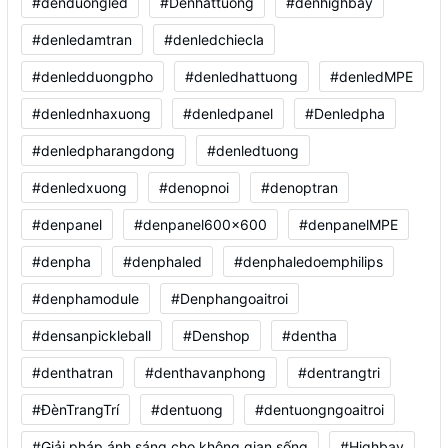
#denduongled
#Denhattuong
#denhighbay
#denledamtran
#denledchiecla
#denledduongpho
#denledhattuong
#denledMPE
#denlednhaxuong
#denledpanel
#Denledpha
#denledpharangdong
#denledtuong
#denledxuong
#denopnoi
#denoptran
#denpanel
#denpanel600x600
#denpanelMPE
#denpha
#denphaled
#denphaledoemphilips
#denphamodule
#Denphangoaitroi
#densanpickleball
#Denshop
#dentha
#denthatran
#denthavanphong
#dentrangtri
#ĐènTrangTrí
#dentuong
#dentuongngoaitroi
#Giải pháp ánh sáng cho không gian sống
#Highbay