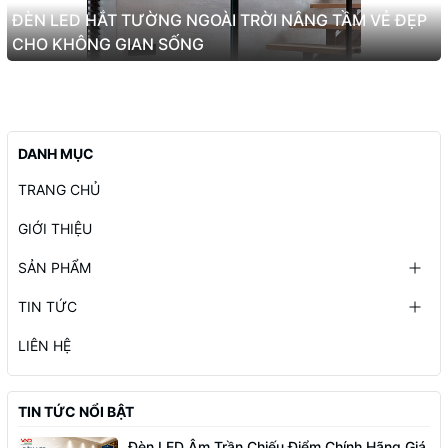
ĐÈN LED HẮT TƯỜNG NGOÀI TRỜI NÂNG TẦM VẺ ĐẸP
CHO KHÔNG GIAN SỐNG
DANH MỤC
TRANG CHỦ
GIỚI THIỆU
SẢN PHẨM
TIN TỨC
LIÊN HỆ
TIN TỨC NỔI BẬT
Đèn LED Âm Trần Chiếu Điểm Chính Hãng Giá