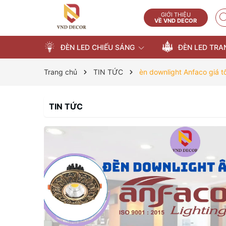
GIỚI THIỆU
VỀ VND DECOR
ĐÈN LED CHIẾU SÁNG
ĐÈN LED TRA
Trang chủ
TIN TỨC
èn downlight Anfaco giá t
TIN TỨC