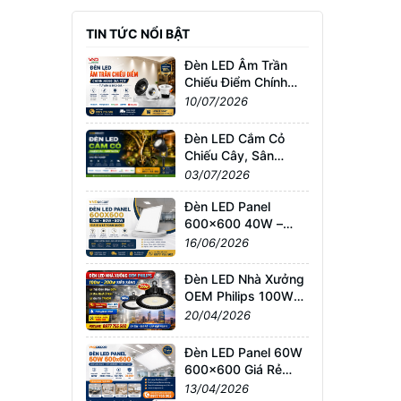
TIN TỨC NỔI BẬT
Đèn LED Âm Trần
Chiếu Điểm Chính
Hãng Giá Tốt | Tư
10/07/2026
Vấn & Báo Giá
Đèn LED Cắm Cỏ
Chiếu Cây, Sân
Vườn Giá Tốt –
03/07/2026
Chống Nước IP65,
Bảo Hành Chính
Đèn LED Panel
Hãng
600x600 40W –
60W – 80W Giá Sỉ &
16/06/2026
Lẻ Toàn Quốc
Đèn LED Nhà Xưởng
OEM Philips 100W–
200W Siêu Sáng –
20/04/2026
Giá Tốt TPHCM, Bảo
Hành 3 Năm
Đèn LED Panel 60W
600x600 Giá Rẻ
TPHCM – Sáng
13/04/2026