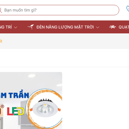
NG TRÍ
ĐÈN NĂNG LƯỢNG MẶT TRỜI
QUẠT
ốt