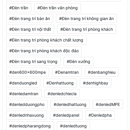
#Đèn trần
#Đèn trần văn phòng
#Đèn trang trí bàn ăn
#Đèn trang trí không gian ăn
#Đèn trang trí nội thất
#Đèn trang trí phòng khách
#Đèn trang trí phòng khách chất lượng
#Đèn trang trí phòng khách độc đáo
#Đèn trang trí sang trọng
#Đèn xưởng
#den600x600mpe
#Denamtran
#denbanghieu
#denduongled
#Denhattuong
#denhighbay
#denledamtran
#denledchiecla
#denledduongpho
#denledhattuong
#denledMPE
#denlednhaxuong
#denledpanel
#Denledpha
#denledpharangdong
#denledtuong