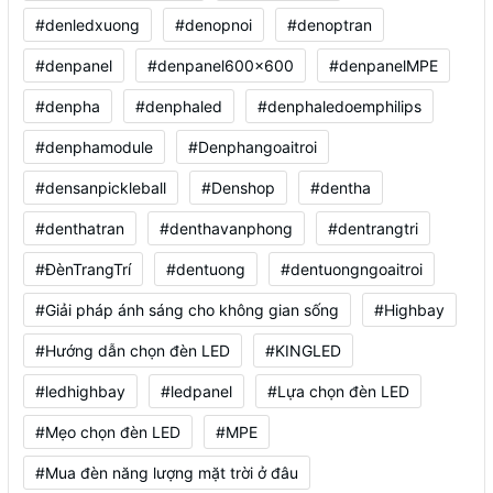
#denledxuong
#denopnoi
#denoptran
#denpanel
#denpanel600x600
#denpanelMPE
#denpha
#denphaled
#denphaledoemphilips
#denphamodule
#Denphangoaitroi
#densanpickleball
#Denshop
#dentha
#denthatran
#denthavanphong
#dentrangtri
#ĐènTrangTrí
#dentuong
#dentuongngoaitroi
#Giải pháp ánh sáng cho không gian sống
#Highbay
#Hướng dẫn chọn đèn LED
#KINGLED
#ledhighbay
#ledpanel
#Lựa chọn đèn LED
#Mẹo chọn đèn LED
#MPE
#Mua đèn năng lượng mặt trời ở đâu