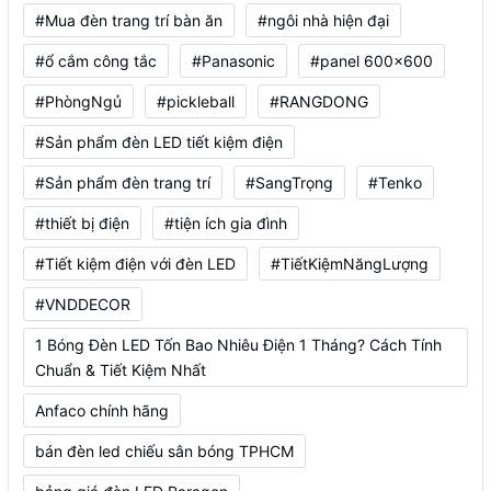
#Mua đèn trang trí bàn ăn
#ngôi nhà hiện đại
#ổ cắm công tắc
#Panasonic
#panel 600x600
#PhòngNgủ
#pickleball
#RANGDONG
#Sản phẩm đèn LED tiết kiệm điện
#Sản phẩm đèn trang trí
#SangTrọng
#Tenko
#thiết bị điện
#tiện ích gia đình
#Tiết kiệm điện với đèn LED
#TiếtKiệmNăngLượng
#VNDDECOR
1 Bóng Đèn LED Tốn Bao Nhiêu Điện 1 Tháng? Cách Tính
Chuẩn & Tiết Kiệm Nhất
Anfaco chính hãng
bán đèn led chiếu sân bóng TPHCM